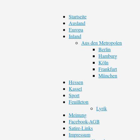
Startseite
Ausland
Europa
Inland
Aus den Metropolen
Berlin
Hamburg
Köln
Frankfurt
München
Hessen
Kassel
Sport
Feuilleton
Lyrik
Meinung
Facebook-AGB
Satire-Links
Impressum