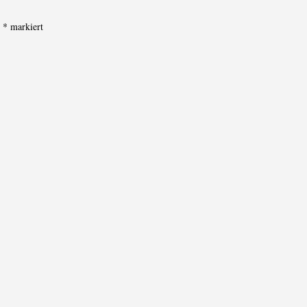
t
*
markiert