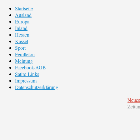
Startseite
Ausland
Europa
Inland
Hessen
Kassel
Sport
Feuilleton
Meinung
Facebook-AGB
Satire-Links
Impressum
Datenschutzerklärung
Neues
Zeitu