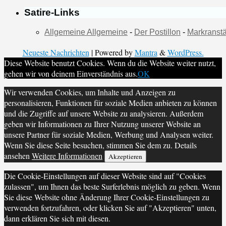
Satire-Links
Allgemeine Allgemeine
-
Der Postillon
-
Markranstä
Neueste Nachrichten
| Powered by
Mantra
&
WordPress.
Diese Website benutzt Cookies. Wenn du die Website weiter nutzt,
gehen wir von deinem Einverständnis aus.
OK
Wir verwenden Cookies, um Inhalte und Anzeigen zu
personalisieren, Funktionen für soziale Medien anbieten zu können
und die Zugriffe auf unsere Website zu analysieren. Außerdem
geben wir Informationen zu Ihrer Nutzung unserer Website an
unsere Partner für soziale Medien, Werbung und Analysen weiter.
Wenn Sie diese Seite besuchen, stimmen Sie dem zu. Details
ansehen
Weitere Informationen
Akzeptieren
Die Cookie-Einstellungen auf dieser Website sind auf "Cookies
zulassen", um Ihnen das beste Surferlebnis möglich zu geben. Wenn
Sie diese Website ohne Änderung Ihrer Cookie-Einstellungen zu
verwenden fortzufahren, oder klicken Sie auf "Akzeptieren" unten,
dann erklären Sie sich mit diesen.