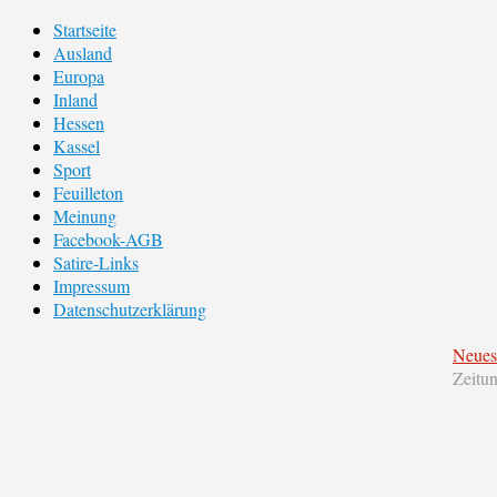
Startseite
Ausland
Europa
Inland
Hessen
Kassel
Sport
Feuilleton
Meinung
Facebook-AGB
Satire-Links
Impressum
Datenschutzerklärung
Neues
Zeitu