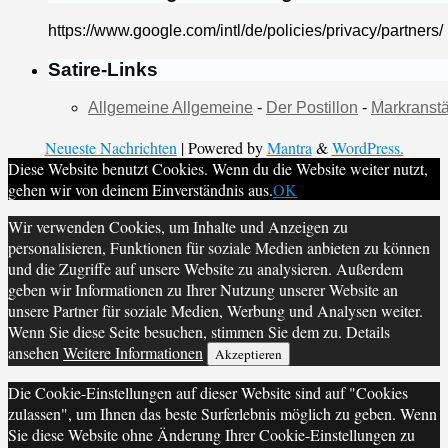
https://www.google.com/intl/de/policies/privacy/partners/
Satire-Links
Allgemeine Allgemeine
-
Der Postillon
-
Markranstä
Neueste Nachrichten
| Powered by
Mantra
&
WordPress.
Diese Website benutzt Cookies. Wenn du die Website weiter nutzt,
gehen wir von deinem Einverständnis aus.
OK
Wir verwenden Cookies, um Inhalte und Anzeigen zu
personalisieren, Funktionen für soziale Medien anbieten zu können
und die Zugriffe auf unsere Website zu analysieren. Außerdem
geben wir Informationen zu Ihrer Nutzung unserer Website an
unsere Partner für soziale Medien, Werbung und Analysen weiter.
Wenn Sie diese Seite besuchen, stimmen Sie dem zu. Details
ansehen
Weitere Informationen
Akzeptieren
Die Cookie-Einstellungen auf dieser Website sind auf "Cookies
zulassen", um Ihnen das beste Surferlebnis möglich zu geben. Wenn
Sie diese Website ohne Änderung Ihrer Cookie-Einstellungen zu