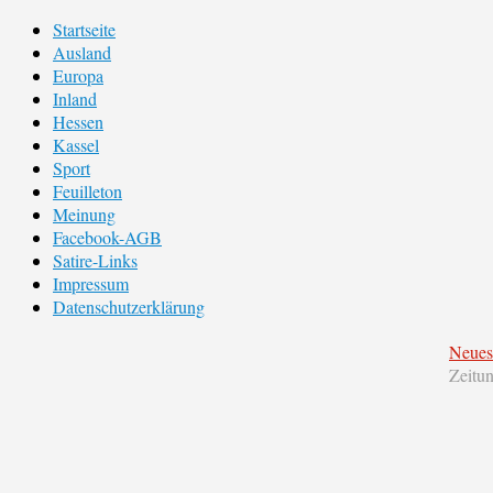
Startseite
Ausland
Europa
Inland
Hessen
Kassel
Sport
Feuilleton
Meinung
Facebook-AGB
Satire-Links
Impressum
Datenschutzerklärung
Neues
Zeitu