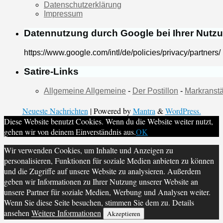
Datenschutzerklärung
Impressum
Datennutzung durch Google bei Ihrer Nutz
https://www.google.com/intl/de/policies/privacy/partners/
Satire-Links
Allgemeine Allgemeine
-
Der Postillon
-
Markranstä
Neueste Nachrichten
| Powered by
Mantra
&
WordPress.
Diese Website benutzt Cookies. Wenn du die Website weiter nutzt,
gehen wir von deinem Einverständnis aus.
OK
Wir verwenden Cookies, um Inhalte und Anzeigen zu
personalisieren, Funktionen für soziale Medien anbieten zu können
und die Zugriffe auf unsere Website zu analysieren. Außerdem
geben wir Informationen zu Ihrer Nutzung unserer Website an
unsere Partner für soziale Medien, Werbung und Analysen weiter.
Wenn Sie diese Seite besuchen, stimmen Sie dem zu. Details
ansehen
Weitere Informationen
Akzeptieren