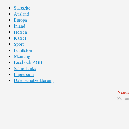
Startseite
Ausland
Europa
Inland
Hessen
Kassel
Sport
Feuilleton
Meinung
Facebook-AGB
Satire-Links
Impressum
Datenschutzerklärung
Neues
Zeitu