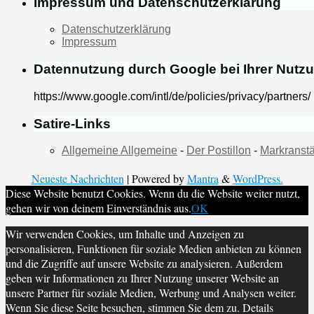
Impressum und Datenschutzerklärung
Datenschutzerklärung
Impressum
Datennutzung durch Google bei Ihrer Nutz
https://www.google.com/intl/de/policies/privacy/partners/
Satire-Links
Allgemeine Allgemeine
-
Der Postillon
-
Markranstä
Neueste Nachrichten
| Powered by
Mantra
&
WordPress.
Diese Website benutzt Cookies. Wenn du die Website weiter nutzt,
gehen wir von deinem Einverständnis aus.
OK
Wir verwenden Cookies, um Inhalte und Anzeigen zu
personalisieren, Funktionen für soziale Medien anbieten zu können
und die Zugriffe auf unsere Website zu analysieren. Außerdem
geben wir Informationen zu Ihrer Nutzung unserer Website an
unsere Partner für soziale Medien, Werbung und Analysen weiter.
Wenn Sie diese Seite besuchen, stimmen Sie dem zu. Details