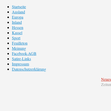
Startseite
Ausland
Europa
Inland
Hessen
Kassel
Sport
Feuilleton
Meinung
Facebook-AGB
Satire-Links
Impressum
Datenschutzerklärung
Neues
Zeitu