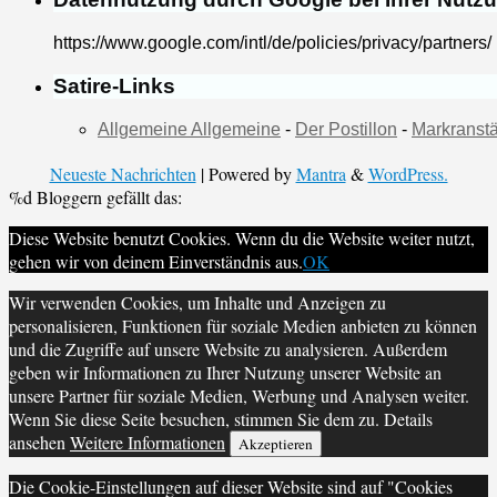
https://www.google.com/intl/de/policies/privacy/partners/
Satire-Links
Allgemeine Allgemeine
-
Der Postillon
-
Markranstä
Neueste Nachrichten
| Powered by
Mantra
&
WordPress.
%d
Bloggern gefällt das:
Diese Website benutzt Cookies. Wenn du die Website weiter nutzt,
gehen wir von deinem Einverständnis aus.
OK
Wir verwenden Cookies, um Inhalte und Anzeigen zu
personalisieren, Funktionen für soziale Medien anbieten zu können
und die Zugriffe auf unsere Website zu analysieren. Außerdem
geben wir Informationen zu Ihrer Nutzung unserer Website an
unsere Partner für soziale Medien, Werbung und Analysen weiter.
Wenn Sie diese Seite besuchen, stimmen Sie dem zu. Details
ansehen
Weitere Informationen
Akzeptieren
Die Cookie-Einstellungen auf dieser Website sind auf "Cookies