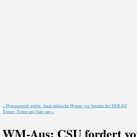
«
Hymnenstreit gelöst: Auch türkische Hymne vor Spielen der DFB-Elf
Trump: Treten aus Nato aus
»
WM-Aus: CSU fordert von