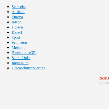
Startseite
Ausland
Europa
Inland
Hessen
Kassel
Sport
Feuilleton
Meinung
Facebook-AGB
Satire-Links
Impressum
Datenschutzerklärung
Neues
Zeitu