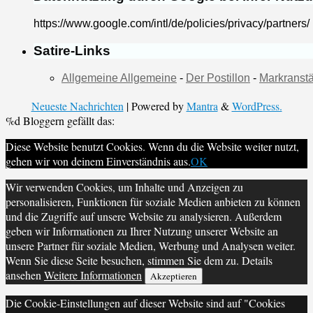
https://www.google.com/intl/de/policies/privacy/partners/
Satire-Links
Allgemeine Allgemeine
-
Der Postillon
-
Markranstä
Neueste Nachrichten
| Powered by
Mantra
&
WordPress.
%d
Bloggern gefällt das:
Diese Website benutzt Cookies. Wenn du die Website weiter nutzt,
gehen wir von deinem Einverständnis aus.
OK
Wir verwenden Cookies, um Inhalte und Anzeigen zu
personalisieren, Funktionen für soziale Medien anbieten zu können
und die Zugriffe auf unsere Website zu analysieren. Außerdem
geben wir Informationen zu Ihrer Nutzung unserer Website an
unsere Partner für soziale Medien, Werbung und Analysen weiter.
Wenn Sie diese Seite besuchen, stimmen Sie dem zu. Details
ansehen
Weitere Informationen
Akzeptieren
Die Cookie-Einstellungen auf dieser Website sind auf "Cookies