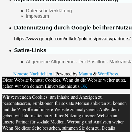
Datenschutzerklärung
Impressum
Datennutzung durch Google bei Ihrer Nutz
https://www.google.com/intl/de/policies/privacy/partners/
Satire-Links
Allgemeine Allgemeine
-
Der Postillon
-
Markranstä
Neueste Nachrichten
| Powered by
Mantra
&
WordPress.
Diese Website benutzt Cookies. Wenn du die Website weiter nutzt,
gehen wir von deinem Einverständnis aus.
OK
Wir verwenden Cookies, um Inhalte und Anzeigen zu
personalisieren, Funktionen für soziale Medien anbieten zu können
und die Zugriffe auf unsere Website zu analysieren. Außerdem
geben wir Informationen zu Ihrer Nutzung unserer Website an
unsere Partner für soziale Medien, Werbung und Analysen weiter.
Wenn Sie diese Seite besuchen, stimmen Sie dem zu. Details