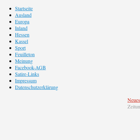
Startseite
Ausland
Europa
Inland
Hessen
Kassel
Sport
Feuilleton
Meinung
Facebook-AGB
Satire-Links
Impressum
Datenschutzerklärung
Neues
Zeitu