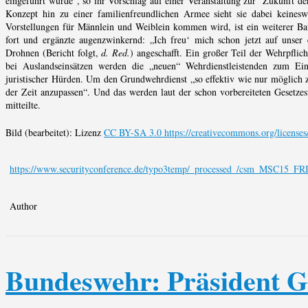
eingeführt würde“, so ihr Vorschlag auf einer Veranstaltung zur Zukunft 
Konzept hin zu einer familienfreundlichen Armee sieht sie dabei keinesw
Vorstellungen für Männlein und Weiblein kommen wird, ist ein weiterer Baus
fort und ergänzte augenzwinkernd: „Ich freu‘ mich schon jetzt auf unser 
Drohnen (Bericht folgt,
d. Red.
) angeschafft. Ein großer Teil der Wehrpflic
bei Auslandseinsätzen werden die „neuen“ Wehrdienstleistenden zum Ei
juristischer Hürden. Um den Grundwehrdienst „so effektiv wie nur möglich zu
der Zeit anzupassen“. Und das werden laut der schon vorbereiteten Gesetze
mitteilte.
Bild (bearbeitet): Lizenz
CC BY-SA 3.0 https://creativecommons.org/licenses
https://www.securityconference.de/typo3temp/_processed_/csm_MSC15_F
Author
Bundeswehr: Präsident Ga