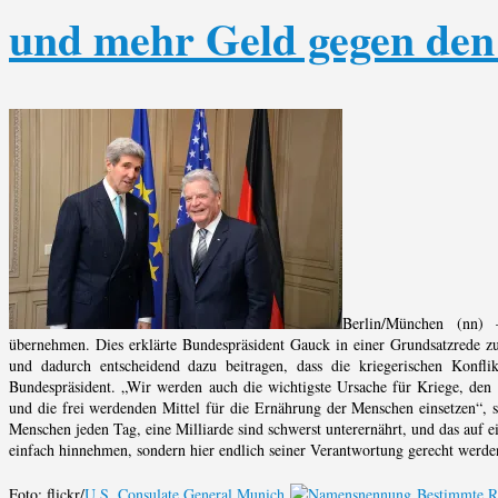
und mehr Geld gegen den
Berlin/München (nn) 
übernehmen. Dies erklärte Bundespräsident Gauck in einer Grundsatzrede z
und dadurch entscheidend dazu beitragen, dass die kriegerischen Konf
Bundespräsident. „Wir werden auch die wichtigste Ursache für Kriege, den
und die frei werdenden Mittel für die Ernährung der Menschen einsetzen“, 
Menschen jeden Tag, eine Milliarde sind schwerst unterernährt, und das auf e
einfach hinnehmen, sondern hier endlich seiner Verantwortung gerecht werde
Foto: flickr/
U.S. Consulate General Munich
Bestimmte R