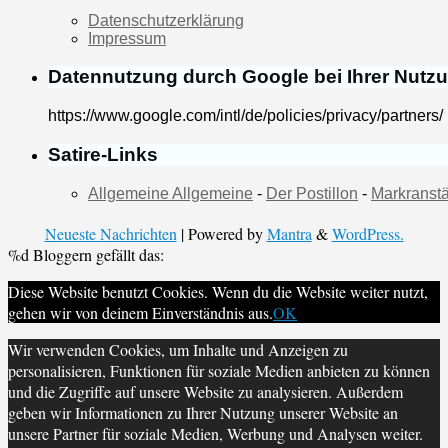
Datenschutzerklärung
Impressum
Datennutzung durch Google bei Ihrer Nutz
https://www.google.com/intl/de/policies/privacy/partners/
Satire-Links
Allgemeine Allgemeine
-
Der Postillon
-
Markranstä
Neueste Nachrichten
| Powered by
Mantra
&
WordPress.
%d
Bloggern gefällt das:
Diese Website benutzt Cookies. Wenn du die Website weiter nutzt,
gehen wir von deinem Einverständnis aus.
OK
Wir verwenden Cookies, um Inhalte und Anzeigen zu
personalisieren, Funktionen für soziale Medien anbieten zu können
und die Zugriffe auf unsere Website zu analysieren. Außerdem
geben wir Informationen zu Ihrer Nutzung unserer Website an
unsere Partner für soziale Medien, Werbung und Analysen weiter.