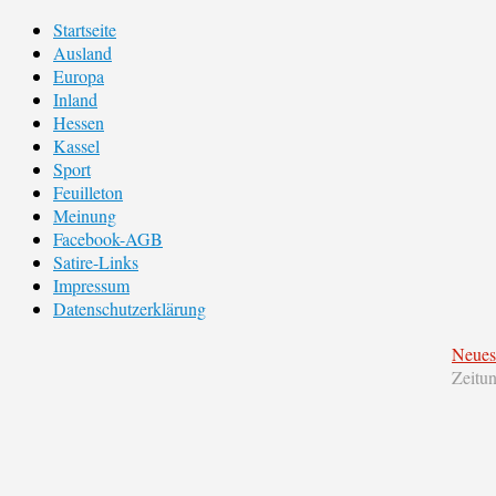
Startseite
Ausland
Europa
Inland
Hessen
Kassel
Sport
Feuilleton
Meinung
Facebook-AGB
Satire-Links
Impressum
Datenschutzerklärung
Neues
Zeitu