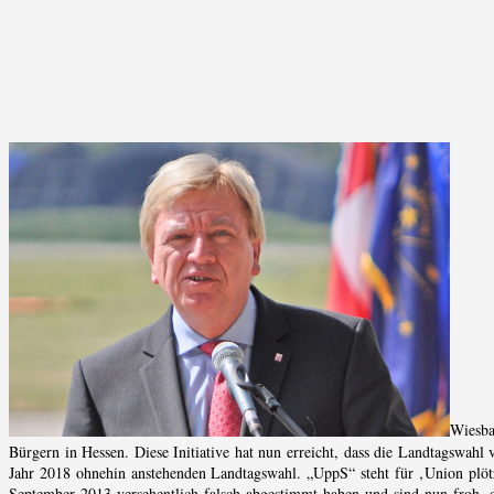
Wiesba
Bürgern in Hessen. Diese Initiative hat nun erreicht, dass die Landtagswa
Jahr 2018 ohnehin anstehenden Landtagswahl. „UppS“ steht für ‚Union plötzl
September 2013 versehentlich falsch abgestimmt haben und sind nun froh, 