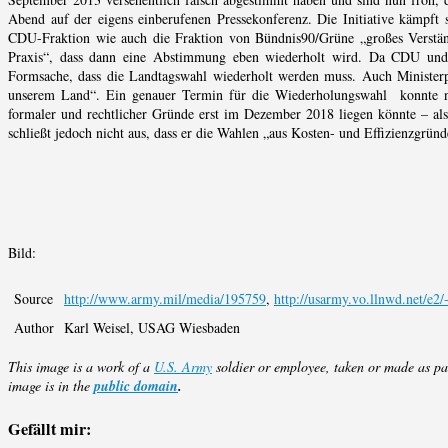
Abend auf der eigens einberufenen Pressekonferenz. Die Initiative kämpft
CDU-Fraktion wie auch die Fraktion von Bündnis90/Grüne „großes Verstän
Praxis“, dass dann eine Abstimmung eben wiederholt wird. Da CDU und
Formsache, dass die Landtagswahl wiederholt werden muss. Auch Ministerpr
unserem Land“. Ein genauer Termin für die Wiederholungswahl konnte no
formaler und rechtlicher Gründe erst im Dezember 2018 liegen könnte – al
schließt jedoch nicht aus, dass er die Wahlen „aus Kosten- und Effizienzgründ
Bild:
Source
http://www.army.mil/media/195759
,
http://usarmy.vo.llnwd.net/e
Author
Karl Weisel, USAG Wiesbaden
This image is a work of a
U.S. Army
soldier or employee, taken or made as part
image is in the
public domain
.
Gefällt mir: