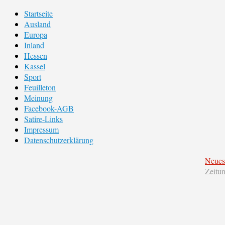
Startseite
Ausland
Europa
Inland
Hessen
Kassel
Sport
Feuilleton
Meinung
Facebook-AGB
Satire-Links
Impressum
Datenschutzerklärung
Neues
Zeitu