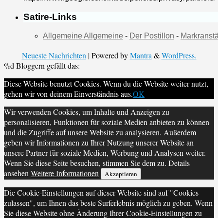
Satire-Links
Allgemeine Allgemeine
-
Der Postillon
-
Markranstä
Neueste Nachrichten
| Powered by
Mantra
&
WordPress.
%d
Bloggern gefällt das:
Diese Website benutzt Cookies. Wenn du die Website weiter nutzt,
gehen wir von deinem Einverständnis aus.
OK
Wir verwenden Cookies, um Inhalte und Anzeigen zu
personalisieren, Funktionen für soziale Medien anbieten zu können
und die Zugriffe auf unsere Website zu analysieren. Außerdem
geben wir Informationen zu Ihrer Nutzung unserer Website an
unsere Partner für soziale Medien, Werbung und Analysen weiter.
Wenn Sie diese Seite besuchen, stimmen Sie dem zu. Details
ansehen
Weitere Informationen
Akzeptieren
Die Cookie-Einstellungen auf dieser Website sind auf "Cookies
zulassen", um Ihnen das beste Surferlebnis möglich zu geben. Wenn
Sie diese Website ohne Änderung Ihrer Cookie-Einstellungen zu