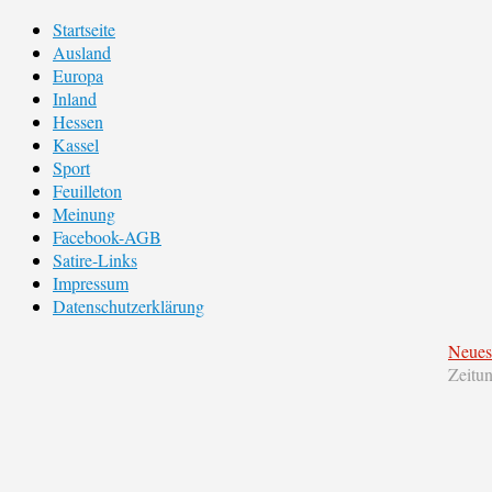
Startseite
Ausland
Europa
Inland
Hessen
Kassel
Sport
Feuilleton
Meinung
Facebook-AGB
Satire-Links
Impressum
Datenschutzerklärung
Neues
Zeitu