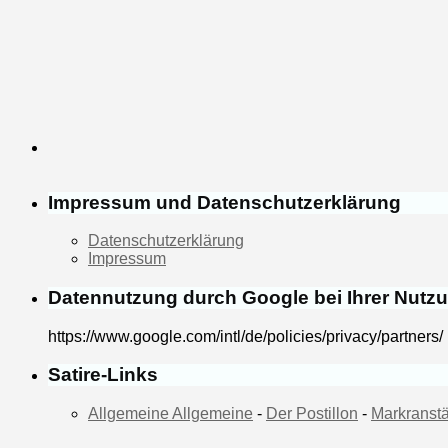
Impressum und Datenschutzerklärung
Datenschutzerklärung
Impressum
Datennutzung durch Google bei Ihrer Nutz
https://www.google.com/intl/de/policies/privacy/partners/
Satire-Links
Allgemeine Allgemeine
-
Der Postillon
-
Markranstä