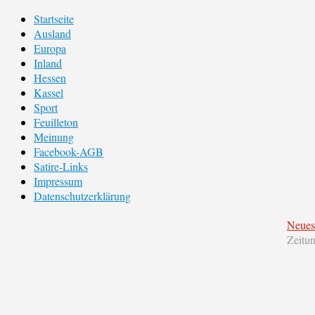
Startseite
Ausland
Europa
Inland
Hessen
Kassel
Sport
Feuilleton
Meinung
Facebook-AGB
Satire-Links
Impressum
Datenschutzerklärung
Neues
Zeitu