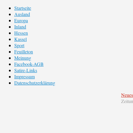
Startseite
Ausland
Europa
Inland
Hessen
Kassel
Sport
Feuilleton
Meinung
Facebook-AGB
Satire-Links
Impressum
Datenschutzerklärung
Neues
Zeitu