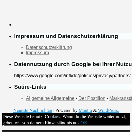
Impressum und Datenschutzerklärung
Datenschutzerklärung
Impressum
Datennutzung durch Google bei Ihrer Nutz
https://www.google.com/intl/de/policies/privacy/partners/
Satire-Links
Allgemeine Allgemeine
-
Der Postillon
-
Markranstä
Neueste Nachrichten
| Powered by
Mantra
&
WordPress.
Diese Website benutzt Cookies. Wenn du die Website weiter nutzt,
gehen wir von deinem Einverständnis aus.
OK