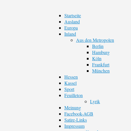
Startseite
Ausland
Europa
Inland
Aus den Metropolen
Berlin
Hamburg
Köln
Frankfurt
München
Hessen
Kassel
Sport
Feuilleton
Lyrik
Meinung
Facebook-AGB
Satire-Links
Impressum