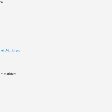
en.
uf AfD-Erfolge?
t
*
markiert