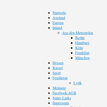
Startseite
Ausland
Europa
Inland
Aus den Metropolen
Berlin
Hamburg
Köln
Frankfurt
München
Hessen
Kassel
Sport
Feuilleton
Lyrik
Meinung
Facebook-AGB
Satire-Links
Impressum