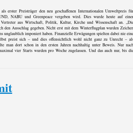
als erster Preisträger den neu geschaffenen Internationalen Umweltpreis fü
BUND, NABU und Greenpeace vergeben wird. Dies wurde heute auf eine
ertreter aus Wirtschaft, Politik, Kultur, Kirche und Wissenschaft an. „Di
lich den Ausschlag gegeben. Nicht erst mit dem Winterflugplan wurden Zeiche
uns unglaublich imponiert haben. Finanzielle Erwägungen spielten dabei nie ein
lbst preist sich – und dies offensichtlich wohl nicht ganz zu Unrecht – al
ellte man dort schon in den ersten Jahren nachhaltig unter Beweis. Nur nac
 maximal vier Starts wurden pro Woche zugelassen. Und das auch nur, bis di
mit