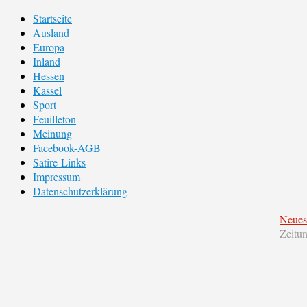
Startseite
Ausland
Europa
Inland
Hessen
Kassel
Sport
Feuilleton
Meinung
Facebook-AGB
Satire-Links
Impressum
Datenschutzerklärung
Neues
Zeitu