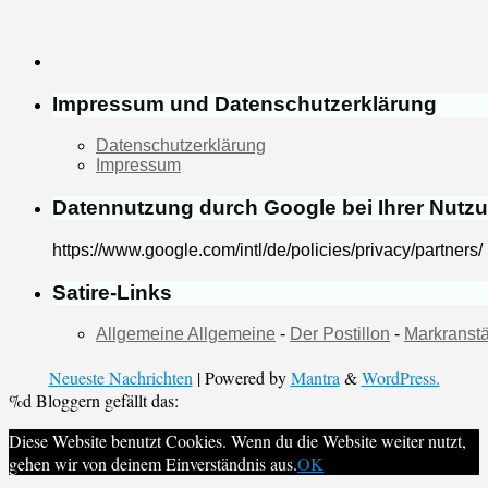
Impressum und Datenschutzerklärung
Datenschutzerklärung
Impressum
Datennutzung durch Google bei Ihrer Nutz
https://www.google.com/intl/de/policies/privacy/partners/
Satire-Links
Allgemeine Allgemeine
-
Der Postillon
-
Markranstä
Neueste Nachrichten
| Powered by
Mantra
&
WordPress.
%d
Bloggern gefällt das:
Diese Website benutzt Cookies. Wenn du die Website weiter nutzt,
gehen wir von deinem Einverständnis aus.
OK