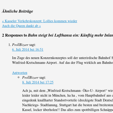
Ähnliche Beiträge
«
Kasseler Verkehrskonzept: Lollies kommen wieder
Auch die Queen dankt ab
»
2 Responses to
Bahn steigt bei Lufthansa ein: Künftig mehr Inla
ProllBizarr
sagt:
6. Juli 2014 bei 16:51
Im Zuge des neuen Konzernkonzeptes soll der unterirdische Bahnhof S
Winfried-Kretschmann-Airport. Auf das der Flug wirklich am Bahnhof
Antworten
ProllBizarr
sagt:
8. Juli 2014 bei 17:25
Ach ja, mit dem „Winfried-Kretschmann- Öko-U- Airport“ wird 
leider leider nicht in München, ha ha , vom Hauptbahnhof aus de
eingedenk knallharter Standortvorteile (dreckigste Stadt Deutsc
Nachkriegs- Stadtlanung, Stuttgart hat die besten und breitest
Kassel, locker überholen!! Das alles zum spottbilligen Schnäp