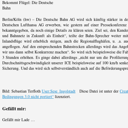
Bekommt Flügel: Die Deutsche
Bahn
Berlin/Köln (hw) – Die Deutsche Bahn AG wird sich künftig stärker in de
Deutschen Lufthansa AG erwerben, wie gestern auf einer Pressekonferenz
bekanntgegeben, da noch einige Details zu klären seien. Ziel sei, den Kunde
und Bahnnetz in Zukunft als Einheit“, teilte der Bahn-Sprecher weiter m
Inlandsflüge wird erheblich steigen, auch die Regionalflughäfen, u. .a. 
angeflogen. Auf den entsprechenden Bahnstrecken allerdings wird das Angeb
wir uns dann selbst Konkurrenz machen“. So wird sich beispielsweise die F
3 Stunden erhöhen. Es ginge dabei allerdings „nicht nur um die Profilier
Durchschnittsgeschwindigkeit unserer ICE beispielsweise auf 100 km/h senke
Sicherung. Und das wird sich selbstverständlich auch auf die Beförderungspr
Bild: Sebastian Terfloth
User:Sese_Ingolstadt
Diese Datei ist unter der
Crea
Bedingungen 3.0 nicht portiert“
lizenziert.
Gefällt mir:
Gefällt mir
Lade …