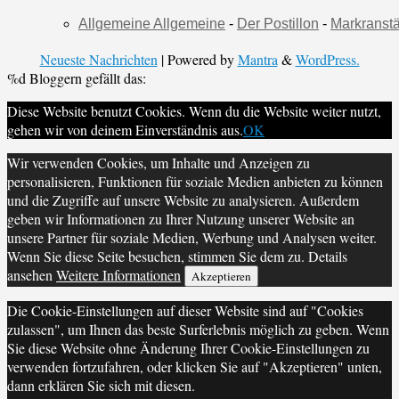
Allgemeine Allgemeine
-
Der Postillon
-
Markranstä
Neueste Nachrichten
| Powered by
Mantra
&
WordPress.
%d
Bloggern gefällt das:
Diese Website benutzt Cookies. Wenn du die Website weiter nutzt,
gehen wir von deinem Einverständnis aus.
OK
Wir verwenden Cookies, um Inhalte und Anzeigen zu
personalisieren, Funktionen für soziale Medien anbieten zu können
und die Zugriffe auf unsere Website zu analysieren. Außerdem
geben wir Informationen zu Ihrer Nutzung unserer Website an
unsere Partner für soziale Medien, Werbung und Analysen weiter.
Wenn Sie diese Seite besuchen, stimmen Sie dem zu. Details
ansehen
Weitere Informationen
Akzeptieren
Die Cookie-Einstellungen auf dieser Website sind auf "Cookies
zulassen", um Ihnen das beste Surferlebnis möglich zu geben. Wenn
Sie diese Website ohne Änderung Ihrer Cookie-Einstellungen zu
verwenden fortzufahren, oder klicken Sie auf "Akzeptieren" unten,
dann erklären Sie sich mit diesen.