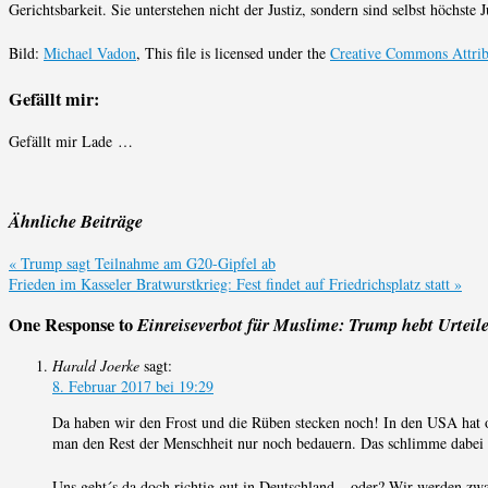
Gerichtsbarkeit. Sie unterstehen nicht der Justiz, sondern sind selbst höchste J
Bild:
Michael Vadon
, This file is licensed under the
Creative Commons Attrib
Gefällt mir:
Gefällt mir
Lade …
Ähnliche Beiträge
«
Trump sagt Teilnahme am G20-Gipfel ab
Frieden im Kasseler Bratwurstkrieg: Fest findet auf Friedrichsplatz statt
»
One Response to
Einreiseverbot für Muslime: Trump hebt Urteile
Harald Joerke
sagt:
8. Februar 2017 bei 19:29
Da haben wir den Frost und die Rüben stecken noch! In den USA hat of
man den Rest der Menschheit nur noch bedauern. Das schlimme dabei i
Uns geht´s da doch richtig gut in Deutschland – oder? Wir werden zw