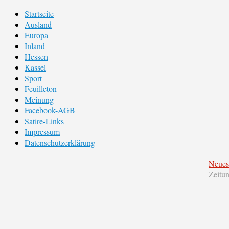
Startseite
Ausland
Europa
Inland
Hessen
Kassel
Sport
Feuilleton
Meinung
Facebook-AGB
Satire-Links
Impressum
Datenschutzerklärung
Neues
Zeitu