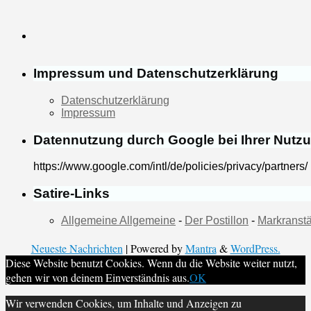
Impressum und Datenschutzerklärung
Datenschutzerklärung
Impressum
Datennutzung durch Google bei Ihrer Nutz
https://www.google.com/intl/de/policies/privacy/partners/
Satire-Links
Allgemeine Allgemeine
-
Der Postillon
-
Markranstä
Neueste Nachrichten
| Powered by
Mantra
&
WordPress.
Diese Website benutzt Cookies. Wenn du die Website weiter nutzt,
gehen wir von deinem Einverständnis aus.
OK
Wir verwenden Cookies, um Inhalte und Anzeigen zu