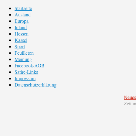
Startseite
Ausland
Europa
Inland
Hessen
Kassel
Sport
Feuilleton
Meinung
Facebook-AGB
Satire-Links
Impressum
Datenschutzerklärung
Neues
Zeitu