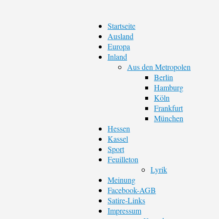
Startseite
Ausland
Europa
Inland
Aus den Metropolen
Berlin
Hamburg
Köln
Frankfurt
München
Hessen
Kassel
Sport
Feuilleton
Lyrik
Meinung
Facebook-AGB
Satire-Links
Impressum