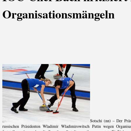
Organisationsmängeln
Sotschi (nn) – Der Prä
russischen Präsidenten Wladimir Wladimirowitsch Putin wegen Organisa