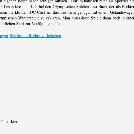
 mit eigenen Besen haben reinigen müssen. „Darum habe ich mich als Sportler ni
sbesondere natürlich bei den Olympischen Spielen“, so Bach, der als Fechte
nen merkte der IOC-Chef an, dass „es nicht genügt, mit einem Geländewage
mpischen Winterspiele zu erklären. Man muss diese Spiele dann auch in eine
derlichen Zahl zur Verfügung stellen.“
Bestimmte Rechte vorbehalten
t
*
markiert