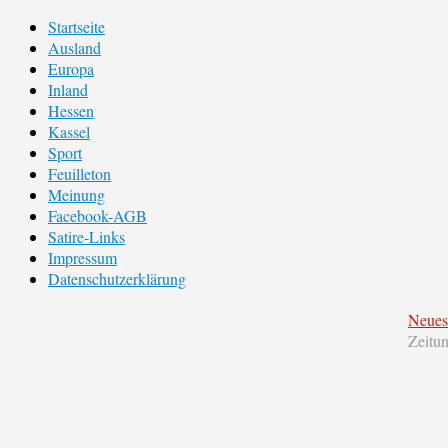
Startseite
Ausland
Europa
Inland
Hessen
Kassel
Sport
Feuilleton
Meinung
Facebook-AGB
Satire-Links
Impressum
Datenschutzerklärung
Neues
Zeitu