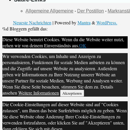
Allgemeine Allgemeine
-
Der Postillon
-
Markranstä
Neueste Nachrichten
| Powered by
Mantra
&
WordPress.
%d
Bloggern gefällt das:
Diese Website benutzt Cookies. Wenn du die Website weiter nutzt,
gehen wir von deinem Einverständnis aus.
OK
Wir verwenden Cookies, um Inhalte und Anzeigen zu
personalisieren, Funktionen für soziale Medien anbieten zu können
und die Zugriffe auf unsere Website zu analysieren. Außerdem
geben wir Informationen zu Ihrer Nutzung unserer Website an
unsere Partner für soziale Medien, Werbung und Analysen weiter.
Wenn Sie diese Seite besuchen, stimmen Sie dem zu. Details
ansehen
Weitere Informationen
Akzeptieren
Die Cookie-Einstellungen auf dieser Website sind auf "Cookies
zulassen", um Ihnen das beste Surferlebnis möglich zu geben. Wenn
Sie diese Website ohne Änderung Ihrer Cookie-Einstellungen zu
verwenden fortzufahren, oder klicken Sie auf "Akzeptieren" unten,
dann erklären Sie sich mit diesen.