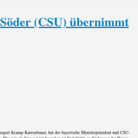
Söder (CSU) übernimmt
egret Kramp-Karrenbauer, hat der bayerische Ministerpräsident und CSU-