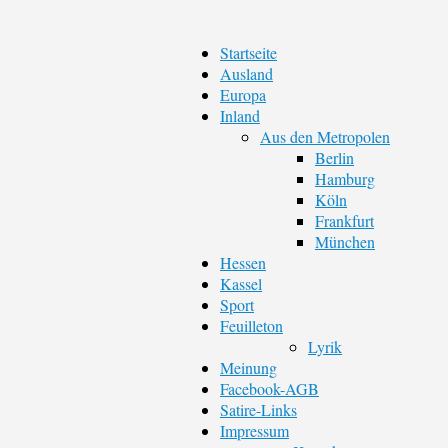
Startseite
Ausland
Europa
Inland
Aus den Metropolen
Berlin
Hamburg
Köln
Frankfurt
München
Hessen
Kassel
Sport
Feuilleton
Lyrik
Meinung
Facebook-AGB
Satire-Links
Impressum