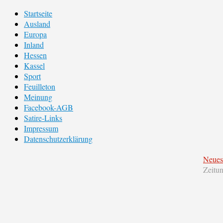
Startseite
Ausland
Europa
Inland
Hessen
Kassel
Sport
Feuilleton
Meinung
Facebook-AGB
Satire-Links
Impressum
Datenschutzerklärung
Neues
Zeitu