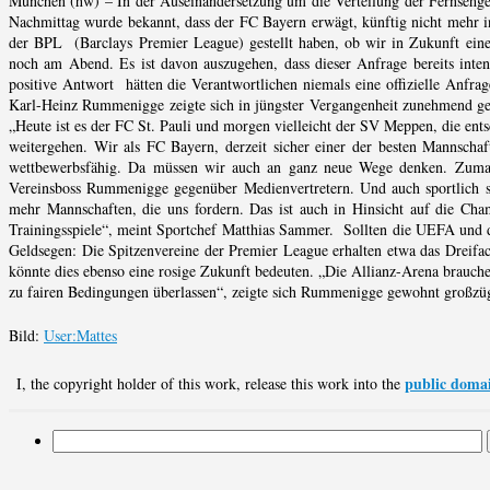
München (hw) – In der Auseinandersetzung um die Verteilung der Fernsehgel
Nachmittag wurde bekannt, dass der FC Bayern erwägt, künftig nicht mehr in
der BPL (Barclays Premier League) gestellt haben, ob wir in Zukunft eine 
noch am Abend. Es ist davon auszugehen, dass dieser Anfrage bereits inten
positive Antwort hätten die Verantwortlichen niemals eine offizielle Anfra
Karl-Heinz Rummenigge zeigte sich in jüngster Vergangenheit zunehmend ger
„Heute ist es der FC St. Pauli und morgen vielleicht der SV Meppen, die ents
weitergehen. Wir als FC Bayern, derzeit sicher einer der besten Mannscha
wettbewerbsfähig. Da müssen wir auch an ganz neue Wege denken. Zumal wi
Vereinsboss Rummenigge gegenüber Medienvertretern. Und auch sportlich s
mehr Mannschaften, die uns fordern. Das ist auch in Hinsicht auf die Ch
Trainingsspiele“, meint Sportchef Matthias Sammer. Sollten die UEFA und 
Geldsegen: Die Spitzenvereine der Premier League erhalten etwa das Dreif
könnte dies ebenso eine rosige Zukunft bedeuten. „Die Allianz-Arena brauche
zu fairen Bedingungen überlassen“, zeigte sich Rummenigge gewohnt großzü
Bild:
User:Mattes
public doma
I, the copyright holder of this work, release this work into the