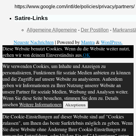
https://www.google.com/intl/de/policies/privacy/partners/
Satire-Links
Allgemeine Allgemeine
-
Der Postillon
-
Markranstä
Neueste Nachrichten
| Powered by
Mantra
&
WordPress.
Diese Website benutzt Cookies. Wenn du die Website weiter nutzt,
gehen wir von deinem Einverständnis aus.
OK
Wir verwenden Cookies, um Inhalte und Anzeigen zu
personalisieren, Funktionen für soziale Medien anbieten zu können
und die Zugriffe auf unsere Website zu analysieren. Außerdem
geben wir Informationen zu Ihrer Nutzung unserer Website an
unsere Partner für soziale Medien, Werbung und Analysen weiter.
Wenn Sie diese Seite besuchen, stimmen Sie dem zu. Details
ansehen
Weitere Informationen
Akzeptieren
Die Cookie-Einstellungen auf dieser Website sind auf "Cookies
zulassen", um Ihnen das beste Surferlebnis möglich zu geben. Wenn
Sie diese Website ohne Änderung Ihrer Cookie-Einstellungen zu
verwenden fortzufahren, oder klicken Sie auf "Akzeptieren" unten,