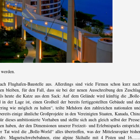
n werden.
ch Flughafen-Baustelle aus. Allerdings sind viele Firmen schon kurz nac
 bleiben, für den Fall, dass sie bei der neuen Ausschreibung den Zuschla
s heute die Katze aus dem Sack: Auf dem Gelände wird künftig die „Bolle
 in der Lage ist, einen Großteil der bereits fertiggestellten Gebäude und de
gering wie möglich zu halten“, teilte Mehdorn den zahlreichen nationalen un
ereits einige ähnliche Großprojekte in den Vereinigten Staaten, Kanada, Chin
r dieses ambitionierte Vorhaben und stellte sich auch gleich selbst der Presse
en haben, der den Dimensionen unserer Freizeit- und Erlebnisparks entspricht
r Tat wird die „Bolle-World“ alles übertreffen, was der Mitteleuropäer bishe
 div. Magnetschwebebahnen, eine alpine Skihalle mit 4 Pisten und 16…