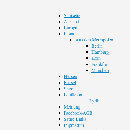
Startseite
Ausland
Europa
Inland
Aus den Metropolen
Berlin
Hamburg
Köln
Frankfurt
München
Hessen
Kassel
Sport
Feuilleton
Lyrik
Meinung
Facebook-AGB
Satire-Links
Impressum