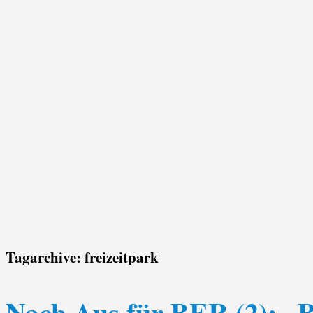
Tagarchive:
freizeitpark
Nach Aus für BER (2): „