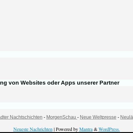
ung von Websites oder Apps unserer Partner
dter Nachtschichten
-
MorgenSchau
-
Neue Weltpresse
-
Neulä
Neueste Nachrichten
| Powered by
Mantra
&
WordPress.