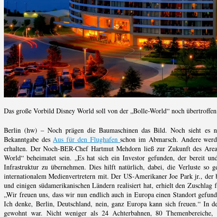
Das große Vorbild Disney World soll von der „Bolle-World“ noch übertroffe
Berlin (hw) – Noch prägen die Baumaschinen das Bild. Noch sieht es na
Bekanntgabe des
Aus für den Flughafen
schon im Abmarsch. Andere werden
erhalten. Der Noch-BER-Chef Hartmut Mehdorn ließ zur Zukunft des Areal
World“ beheimatet sein. „Es hat sich ein Investor gefunden, der bereit und
Infrastruktur zu übernehmen. Dies hilft natürlich, dabei, die Verluste so 
internationalem Medienvertretern mit. Der US-Amerikaner Joe Park jr., der b
und einigen südamerikanischen Ländern realisiert hat, erhielt den Zuschlag fü
„Wir freuen uns, dass wir nun endlich auch in Europa einen Standort gefund
Ich denke, Berlin, Deutschland, nein, ganz Europa kann sich freuen.“ In de
gewohnt war. Nicht weniger als 24 Achterbahnen, 80 Themenbereiche,