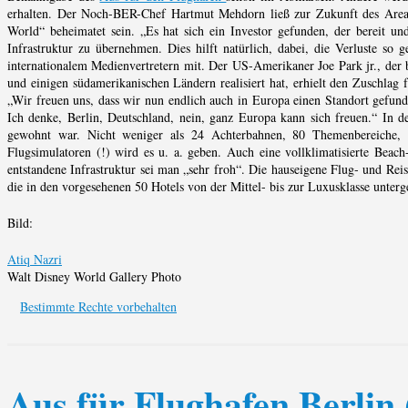
erhalten. Der Noch-BER-Chef Hartmut Mehdorn ließ zur Zukunft des Areal
World“ beheimatet sein. „Es hat sich ein Investor gefunden, der bereit und
Infrastruktur zu übernehmen. Dies hilft natürlich, dabei, die Verluste so 
internationalem Medienvertretern mit. Der US-Amerikaner Joe Park jr., der b
und einigen südamerikanischen Ländern realisiert hat, erhielt den Zuschlag fü
„Wir freuen uns, dass wir nun endlich auch in Europa einen Standort gefund
Ich denke, Berlin, Deutschland, nein, ganz Europa kann sich freuen.“ In de
gewohnt war. Nicht weniger als 24 Achterbahnen, 80 Themenbereiche,
Flugsimulatoren (!) wird es u. a. geben. Auch eine vollklimatisierte Beac
entstandene Infrastruktur sei man „sehr froh“. Die hauseigene Flug- und Reis
die in den vorgesehenen 50 Hotels von der Mittel- bis zur Luxusklasse unter
Bild:
Atiq Nazri
Walt Disney World Gallery Photo
Bestimmte Rechte vorbehalten
Aus für Flughafen Berlin