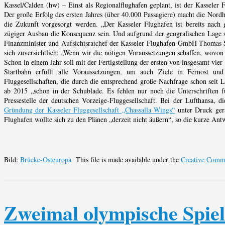
Kassel/Calden (hw) – Einst als Regionalflughafen geplant, ist der Kasseler
Der große Erfolg des ersten Jahres (über 40.000 Passagiere) macht die Nor
die Zukunft vorgesorgt werden. „Der Kasseler Flughafen ist bereits nach 
zügiger Ausbau die Konsequenz sein. Und aufgrund der geografischen Lage seh
Finanzminister und Aufsichtsratchef der Kasseler Flughafen-GmbH Thomas 
sich zuversichtlich: „Wenn wir die nötigen Voraussetzungen schaffen, wovon 
Schon in einem Jahr soll mit der Fertigstellung der ersten von insgesamt vie
Startbahn erfüllt alle Voraussetzungen, um auch Ziele in Fernost un
Fluggesellschaften, die durch die entsprechend große Nachfrage schon seit L
ab 2015 „schon in der Schublade. Es fehlen nur noch die Unterschriften f
Pressestelle der deutschen Vorzeige-Fluggesellschaft. Bei der Lufthansa,
Gründung der Kasseler Fluggesellschaft „Chassalla Wings“
unter Druck gera
Flughafen wollte sich zu den Plänen „derzeit nicht äußern“, so die kurze An
Bild:
Brücke-Osteuropa
This file is made available under the
Creative Comm
Zweimal olympische Spiel