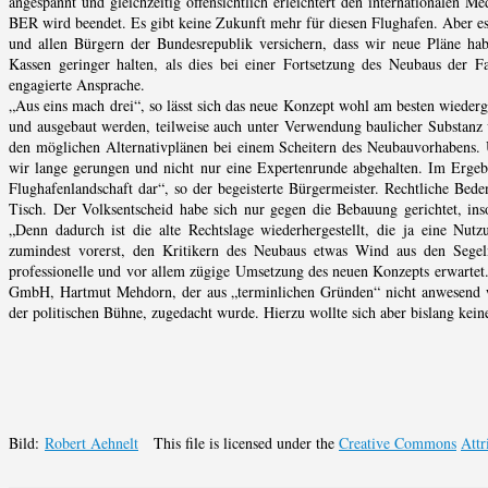
angespannt und gleichzeitig offensichtlich erleichtert den internationalen 
BER wird beendet. Es gibt keine Zukunft mehr für diesen Flughafen. Aber es g
und allen Bürgern der Bundesrepublik versichern, dass wir neue Pläne habe
Kassen geringer halten, als dies bei einer Fortsetzung des Neubaus der 
engagierte Ansprache.
„Aus eins mach drei“, so lässt sich das neue Konzept wohl am besten wieder
und ausgebaut werden, teilweise auch unter Verwendung baulicher Substanz 
den möglichen Alternativplänen bei einem Scheitern des Neubauvorhabens.
wir lange gerungen und nicht nur eine Expertenrunde abgehalten. Im Ergeb
Flughafenlandschaft dar“, so der begeisterte Bürgermeister. Rechtliche Bede
Tisch. Der Volksentscheid habe sich nur gegen die Bebauung gerichtet, ins
„Denn dadurch ist die alte Rechtslage wiederhergestellt, die ja eine Nutzu
zumindest vorerst, den Kritikern des Neubaus etwas Wind aus den Sege
professionelle und vor allem zügige Umsetzung des neuen Konzepts erwartet
GmbH, Hartmut Mehdorn, der aus „terminlichen Gründen“ nicht anwesend war
der politischen Bühne, zugedacht wurde. Hierzu wollte sich aber bislang kein
Bild:
Robert Aehnelt
This file is licensed under the
Creative Commons
Attr