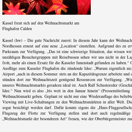
Kassel freut sich auf den Weihnachtsmarkt am
Flughafen Calden
Kassel (hw) – Die gute Nachricht zuerst: In diesem Jahr kann der Weihnac
Nordhessen erneut auf eine neue „Location“ einstellen. Aufgrund des zu er
Parkraum zur Verfügung. „Das ist eine schwierige Situation, das wissen wir
unzähligen Besuchergruppen mit Reisebussen sehen wir uns nicht in der Lag
froh, mehr als einen Ersatz für die Kasseler Innenstadt gefunden zu haben.“ 
Ausflüge zum Kasseler Flughafen die zündende Idee: „Warum eigentlich nich
Airport „auch in diesem Sommer stets an der Kapazitätsgrenze arbeitete un
stünden dort zur Weihnachtszeit genügend Ressourcen zur Verfügung. „Wir 
unseres Weihnachtsmarkts geradezu ideal ist. Auch Ralf Schustereder (Geschä
Idee.“ Nun wird es also „bis weit in den Januar hinein“ (Pressemitteilun
Weihnachtsmarkt geben. Geplant ist nicht nur eine Wiederauflage des beliebt
Viewing mit Live-Schaltungen zu den Weihnachtsmärkten in aller Welt. Die
sogar besichtigt werden darf. Dafür konnte eigens die „Haus-Fluggesellsc
Flugzeug der Flotte zur Verfügung stellen und dort auch regelmäßige
„Weihnachtsmarkt der besonderen Art“ freuen, wie der Oberbürgermeister zum