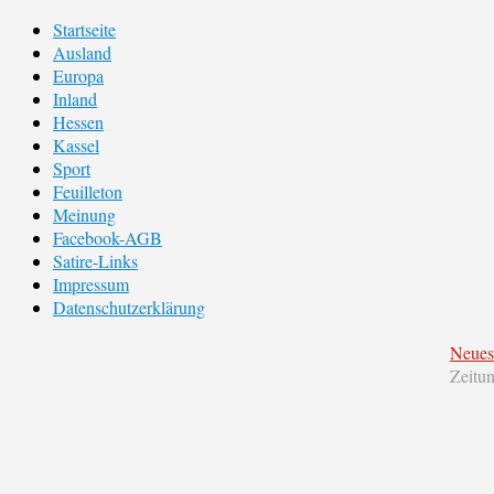
Startseite
Ausland
Europa
Inland
Hessen
Kassel
Sport
Feuilleton
Meinung
Facebook-AGB
Satire-Links
Impressum
Datenschutzerklärung
Neues
Zeitu