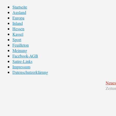
Startseite
Ausland
Europa
Inland
Hessen
Kassel
Sport
Feuilleton
Meinung
Facebook-AGB
Satire-Links
Impressum
Datenschutzerklärung
Neues
Zeitu