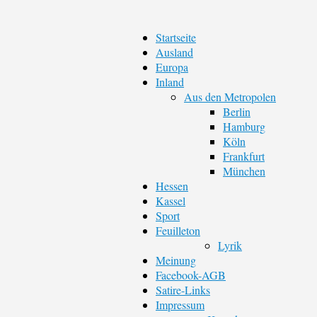
Startseite
Ausland
Europa
Inland
Aus den Metropolen
Berlin
Hamburg
Köln
Frankfurt
München
Hessen
Kassel
Sport
Feuilleton
Lyrik
Meinung
Facebook-AGB
Satire-Links
Impressum