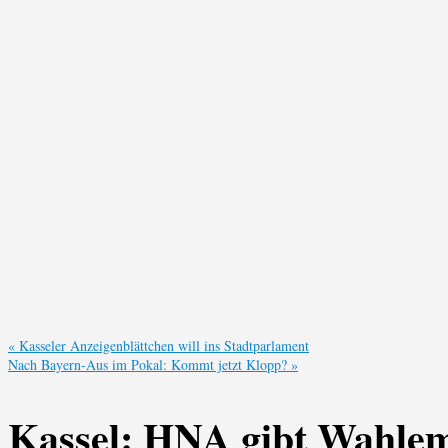
«
Kasseler Anzeigenblättchen will ins Stadtparlament
Nach Bayern-Aus im Pokal: Kommt jetzt Klopp?
»
Kassel: HNA gibt Wahlemp