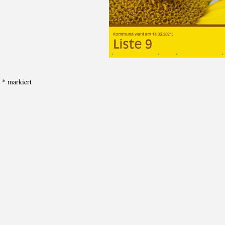
t
*
markiert