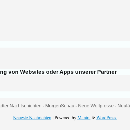
ung von Websites oder Apps unserer Partner
dter Nachtschichten
-
MorgenSchau
-
Neue Weltpresse
-
Neulä
Neueste Nachrichten
| Powered by
Mantra
&
WordPress.