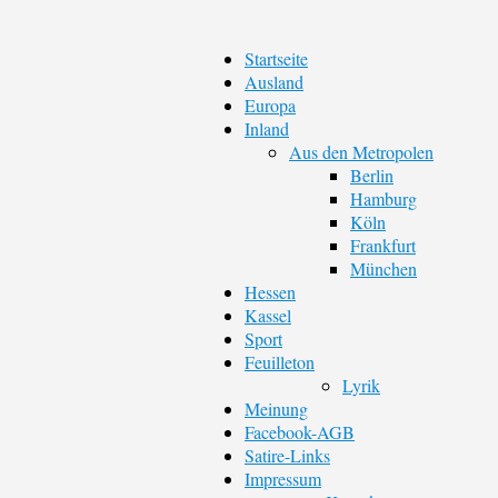
Startseite
Ausland
Europa
Inland
Aus den Metropolen
Berlin
Hamburg
Köln
Frankfurt
München
Hessen
Kassel
Sport
Feuilleton
Lyrik
Meinung
Facebook-AGB
Satire-Links
Impressum