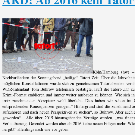
Köln/Hamburg (hw) – 
Nachbarländern der Sonntagabend „heilige“ Tatort-Zeit. Über die Jahrzehnt
möglichen Konstellationen wurde sich zu gemeinsamen Tatortabenden verabr
WDR-Intendant Tom Buhrow telefonisch bestätigte, läuft die Tatort-Uhr zu
Krimi-Format etablieren und immer weiter ausbauen zu können. Wie sich in
trotz zunehmender Akzeptanz wohl überlebt. Dies haben wir schon im 
entsprechenden Konsequenzen gezogen.“ Hintergrund sind die zunehmend auc
aufzuhören und nach neuen Perspektiven zu suchen“, so Buhrow. Aber auch de
geworden“. Alle über 2015 hinausgehenden Verträge werden, „was finanziell
Verlautbarung. Gesendet werden aber ab 2016 keine neuen Folgen mehr. Wie
hergibt“ allerdings nach wie vor geben.