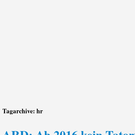
Tagarchive:
hr
ARD: Ab 2016 kein Tator