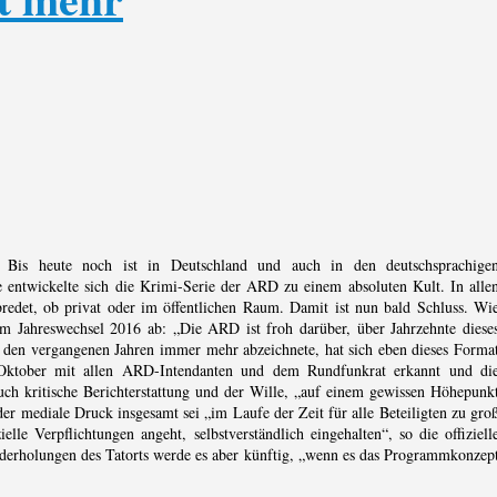
Bis heute noch ist in Deutschland und auch in den deutschsprachige
e entwickelte sich die Krimi-Serie der ARD zu einem absoluten Kult. In alle
edet, ob privat oder im öffentlichen Raum. Damit ist nun bald Schluss. Wi
m Jahreswechsel 2016 ab: „Die ARD ist froh darüber, über Jahrzehnte diese
 den vergangenen Jahren immer mehr abzeichnete, hat sich eben dieses Forma
Oktober mit allen ARD-Intendanten und dem Rundfunkrat erkannt und di
h kritische Berichterstattung und der Wille, „auf einem gewissen Höhepunk
r mediale Druck insgesamt sei „im Laufe der Zeit für alle Beteiligten zu gro
e Verpflichtungen angeht, selbstverständlich eingehalten“, so die offiziell
derholungen des Tatorts werde es aber künftig, „wenn es das Programmkonzep