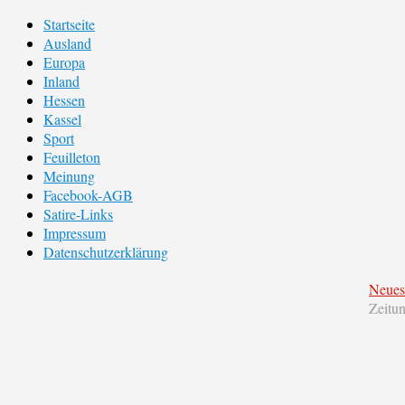
Startseite
Ausland
Europa
Inland
Hessen
Kassel
Sport
Feuilleton
Meinung
Facebook-AGB
Satire-Links
Impressum
Datenschutzerklärung
Neues
Zeitu