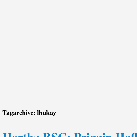
Tagarchive:
lhukay
Hertha BSC: Prinzip Hof