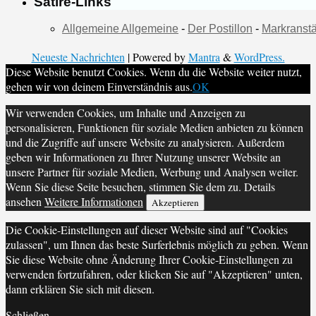
Satire-Links
Allgemeine Allgemeine
-
Der Postillon
-
Markranstä
Neueste Nachrichten
| Powered by
Mantra
&
WordPress.
Diese Website benutzt Cookies. Wenn du die Website weiter nutzt,
gehen wir von deinem Einverständnis aus.
OK
Wir verwenden Cookies, um Inhalte und Anzeigen zu
personalisieren, Funktionen für soziale Medien anbieten zu können
und die Zugriffe auf unsere Website zu analysieren. Außerdem
geben wir Informationen zu Ihrer Nutzung unserer Website an
unsere Partner für soziale Medien, Werbung und Analysen weiter.
Wenn Sie diese Seite besuchen, stimmen Sie dem zu. Details
ansehen
Weitere Informationen
Akzeptieren
Die Cookie-Einstellungen auf dieser Website sind auf "Cookies
zulassen", um Ihnen das beste Surferlebnis möglich zu geben. Wenn
Sie diese Website ohne Änderung Ihrer Cookie-Einstellungen zu
verwenden fortzufahren, oder klicken Sie auf "Akzeptieren" unten,
dann erklären Sie sich mit diesen.
Schließen