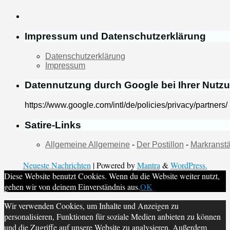
Impressum und Datenschutzerklärung
Datenschutzerklärung
Impressum
Datennutzung durch Google bei Ihrer Nutz
https://www.google.com/intl/de/policies/privacy/partners/
Satire-Links
Allgemeine Allgemeine
-
Der Postillon
-
Markranstä
Neueste Nachrichten
| Powered by
Mantra
&
WordPress.
Diese Website benutzt Cookies. Wenn du die Website weiter nutzt,
gehen wir von deinem Einverständnis aus.
OK
Wir verwenden Cookies, um Inhalte und Anzeigen zu
personalisieren, Funktionen für soziale Medien anbieten zu können
und die Zugriffe auf unsere Website zu analysieren. Außerdem