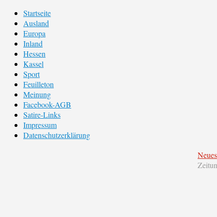
Startseite
Ausland
Europa
Inland
Hessen
Kassel
Sport
Feuilleton
Meinung
Facebook-AGB
Satire-Links
Impressum
Datenschutzerklärung
Neues
Zeitu