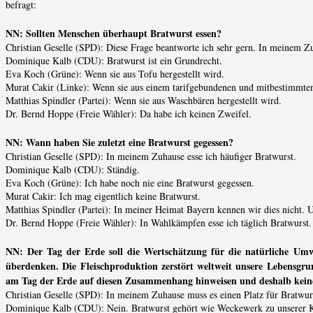
befragt:
NN: Sollten Menschen überhaupt Bratwurst essen?
Christian Geselle (SPD): Diese Frage beantworte ich sehr gern. In meinem Zu
Dominique Kalb (CDU): Bratwurst ist ein Grundrecht.
Eva Koch (Grüne): Wenn sie aus Tofu hergestellt wird.
Murat Cakir (Linke): Wenn sie aus einem tarifgebundenen und mitbestimmte
Matthias Spindler (Partei): Wenn sie aus Waschbären hergestellt wird.
Dr. Bernd Hoppe (Freie Wähler): Da habe ich keinen Zweifel.
NN: Wann haben Sie zuletzt eine Bratwurst gegessen?
Christian Geselle (SPD): In meinem Zuhause esse ich häufiger Bratwurst.
Dominique Kalb (CDU): Ständig.
Eva Koch (Grüne): Ich habe noch nie eine Bratwurst gegessen.
Murat Cakir: Ich mag eigentlich keine Bratwurst.
Matthias Spindler (Partei): In meiner Heimat Bayern kennen wir dies nicht. 
Dr. Bernd Hoppe (Freie Wähler): In Wahlkämpfen esse ich täglich Bratwurst.
NN: Der Tag der Erde soll die Wertschätzung für die natürliche Umw
überdenken. Die Fleischproduktion zerstört weltweit unsere Lebensgrun
am Tag der Erde auf diesen Zusammenhang hinweisen und deshalb keine
Christian Geselle (SPD): In meinem Zuhause muss es einen Platz für Bratwurs
Dominique Kalb (CDU): Nein. Bratwurst gehört wie Weckewerk zu unserer Ku