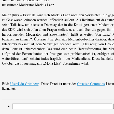
umstrittene Moderator Markus Lanz
Mainz (hw) – Erstmals wird sich Markus Lanz nach den Vorwürfen, die gege
zu Gast waren, erhoben wurden, öffentlich äußern. Als Reaktion auf das ext
seine Talkshow am nächsten Dienstag den in die Kritik geratenen Moderator
des ZDF, wird sich offen allen Fragen stellen, u. a. auch über die gegen ihn 
hervorragenden Moderator und Showmaster“, heißt es weiter. Von Lanz‘ Ma
beziehen zu können“. Überrascht zeigten sich Medienbeobachter darüber, dass
Interviews bekannt ist, sein Schweigen beenden wird. „Das zeugt von Größe, 
denn Lanz ist unberechenbar. Das wird eine echte Herausforderung für Mar
aufgrund der Personalunion der Protagonisten problematisch ist, erfolgen 
weiterführen darf, scheint indes fraglich – der Mediendienst Kress handelt
Oktober das Frauenmagazin „Mona Lisa“ übernehmen wird.
Bild:
User:Udo Grimberg
Diese Datei ist unter der
Creative Commons
-Lize
lizenziert.