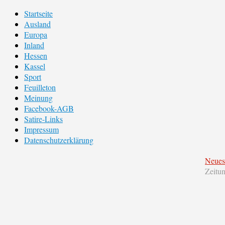
Startseite
Ausland
Europa
Inland
Hessen
Kassel
Sport
Feuilleton
Meinung
Facebook-AGB
Satire-Links
Impressum
Datenschutzerklärung
Neues
Zeitu