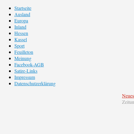
Startseite
Ausland
Europa
Inland
Hessen
Kassel
Sport
Feuilleton
Meinung
Facebook-AGB
Satire-Links
Impressum
Datenschutzerklärung
Neues
Zeitu