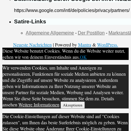
https://www.google.com/intl/de/policies/privacy/partners/
Satire-Links
Allgemeine Allgemeine
-
Der Postillon
-
Markranstä
Neueste Nachrichten
| Powered by
Mantra
&
WordPress.
Diese Website benutzt Cookies. Wenn du die Website weiter nutzt,
gehen wir von deinem Einverständnis aus.
OK
Wir verwenden Cookies, um Inhalte und Anzeigen zu
personalisieren, Funktionen für soziale Medien anbieten zu können
und die Zugriffe auf unsere Website zu analysieren. Außerdem
geben wir Informationen zu Ihrer Nutzung unserer Website an
unsere Partner für soziale Medien, Werbung und Analysen weiter.
Wenn Sie diese Seite besuchen, stimmen Sie dem zu. Details
ansehen
Weitere Informationen
Akzeptieren
Die Cookie-Einstellungen auf dieser Website sind auf "Cookies
zulassen", um Ihnen das beste Surferlebnis möglich zu geben. Wenn
Sie diese Website ohne Änderung Ihrer Cookie-Einstellungen zu