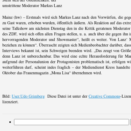
umstrittene Moderator Markus Lanz
Mainz (hw) – Erstmals wird sich Markus Lanz nach den Vorwürfen, die gege
zu Gast waren, erhoben wurden, öffentlich äußern. Als Reaktion auf das ext
seine Talkshow am nächsten Dienstag den in die Kritik geratenen Moderator
des ZDF, wird sich offen allen Fragen stellen, u. a. auch über die gegen ihn 
hervorragenden Moderator und Showmaster“, heißt es weiter. Von Lanz‘ Ma
beziehen zu können“. Überrascht zeigten sich Medienbeobachter darüber, dass
Interviews bekannt ist, sein Schweigen beenden wird. „Das zeugt von Größe, 
denn Lanz ist unberechenbar. Das wird eine echte Herausforderung für Mar
aufgrund der Personalunion der Protagonisten problematisch ist, erfolgen 
weiterführen darf, scheint indes fraglich – der Mediendienst Kress handelt
Oktober das Frauenmagazin „Mona Lisa“ übernehmen wird.
Bild:
User:Udo Grimberg
Diese Datei ist unter der
Creative Commons
-Lize
lizenziert.