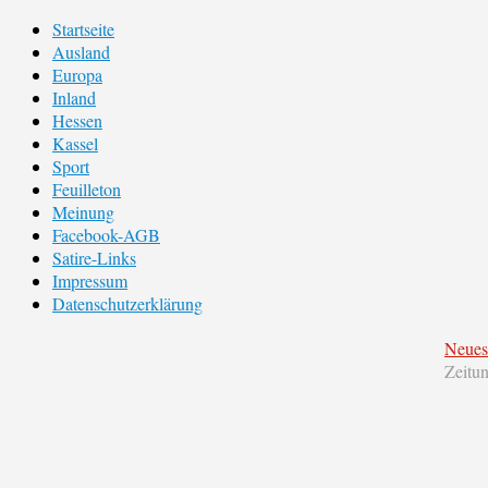
Startseite
Ausland
Europa
Inland
Hessen
Kassel
Sport
Feuilleton
Meinung
Facebook-AGB
Satire-Links
Impressum
Datenschutzerklärung
Neues
Zeitu