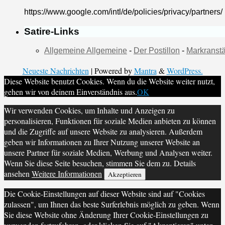
https://www.google.com/intl/de/policies/privacy/partners/
Satire-Links
Allgemeine Allgemeine
-
Der Postillon
-
Markranstä
Neueste Nachrichten
| Powered by
Mantra
&
WordPress.
Diese Website benutzt Cookies. Wenn du die Website weiter nutzt,
gehen wir von deinem Einverständnis aus.
OK
Wir verwenden Cookies, um Inhalte und Anzeigen zu
personalisieren, Funktionen für soziale Medien anbieten zu können
und die Zugriffe auf unsere Website zu analysieren. Außerdem
geben wir Informationen zu Ihrer Nutzung unserer Website an
unsere Partner für soziale Medien, Werbung und Analysen weiter.
Wenn Sie diese Seite besuchen, stimmen Sie dem zu. Details
ansehen
Weitere Informationen
Akzeptieren
Die Cookie-Einstellungen auf dieser Website sind auf "Cookies
zulassen", um Ihnen das beste Surferlebnis möglich zu geben. Wenn
Sie diese Website ohne Änderung Ihrer Cookie-Einstellungen zu