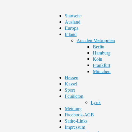
Startseite
Ausland
Europa
Inland
Aus den Metropolen
Berlin
Hamburg
Köln
Frankfurt
München
Hessen
Kassel
Sport
Feuilleton
Lyrik
Meinung
Facebook-AGB
Satire-Links
Impressum