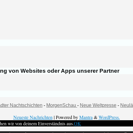
ung von Websites oder Apps unserer Partner
dter Nachtschichten
-
MorgenSchau
-
Neue Weltpresse
-
Neulä
Neueste Nachrichten
| Powered by
Mantra
&
WordPress.
hen wir von deinem Einverständnis aus.
OK