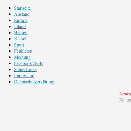
Startseite
Ausland
Europa
Inland
Hessen
Kassel
Sport
Feuilleton
Meinung
Facebook-AGB
Satire-Links
Impressum
Datenschutzerklärung
Neues
Zeitu