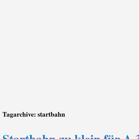
Tagarchive:
startbahn
Startbahn zu klein für A