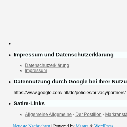
Impressum und Datenschutzerklärung
Datenschutzerklärung
Impressum
Datennutzung durch Google bei Ihrer Nutz
https://www.google.com/intl/de/policies/privacy/partners/
Satire-Links
Allgemeine Allgemeine
-
Der Postillon
-
Markranstä
Neueste Nachrichten
| Powered by
Mantra
&
WordPress.