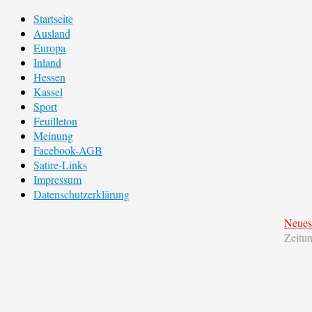
Startseite
Ausland
Europa
Inland
Hessen
Kassel
Sport
Feuilleton
Meinung
Facebook-AGB
Satire-Links
Impressum
Datenschutzerklärung
Neues
Zeitu