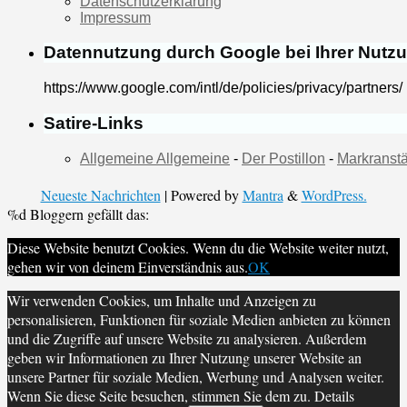
Datenschutzerklärung
Impressum
Datennutzung durch Google bei Ihrer Nutz
https://www.google.com/intl/de/policies/privacy/partners/
Satire-Links
Allgemeine Allgemeine
-
Der Postillon
-
Markranstä
Neueste Nachrichten
| Powered by
Mantra
&
WordPress.
%d
Bloggern gefällt das:
Diese Website benutzt Cookies. Wenn du die Website weiter nutzt,
gehen wir von deinem Einverständnis aus.
OK
Wir verwenden Cookies, um Inhalte und Anzeigen zu
personalisieren, Funktionen für soziale Medien anbieten zu können
und die Zugriffe auf unsere Website zu analysieren. Außerdem
geben wir Informationen zu Ihrer Nutzung unserer Website an
unsere Partner für soziale Medien, Werbung und Analysen weiter.
Wenn Sie diese Seite besuchen, stimmen Sie dem zu. Details