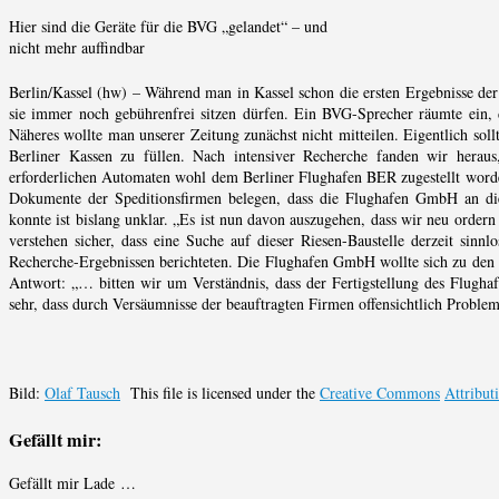
Hier sind die Geräte für die BVG „gelandet“ – und
nicht mehr auffindbar
Berlin/Kassel (hw) – Während man in Kassel schon die ersten Ergebnisse der
sie immer noch gebührenfrei sitzen dürfen. Ein BVG-Sprecher räumte ein, 
Näheres wollte man unserer Zeitung zunächst nicht mitteilen. Eigentlich soll
Berliner Kassen zu füllen. Nach intensiver Recherche fanden wir herau
erforderlichen Automaten wohl dem Berliner Flughafen BER zugestellt worde
Dokumente der Speditionsfirmen belegen, dass die Flughafen GmbH an di
konnte ist bislang unklar. „Es ist nun davon auszugehen, dass wir neu orde
verstehen sicher, dass eine Suche auf dieser Riesen-Baustelle derzeit sinn
Recherche-Ergebnissen berichteten. Die Flughafen GmbH wollte sich zu den Vo
Antwort: „… bitten wir um Verständnis, dass der Fertigstellung des Flughaf
sehr, dass durch Versäumnisse der beauftragten Firmen offensichtlich Problem
Bild:
Olaf Tausch
This file is licensed under the
Creative Commons
Attribut
Gefällt mir:
Gefällt mir
Lade …