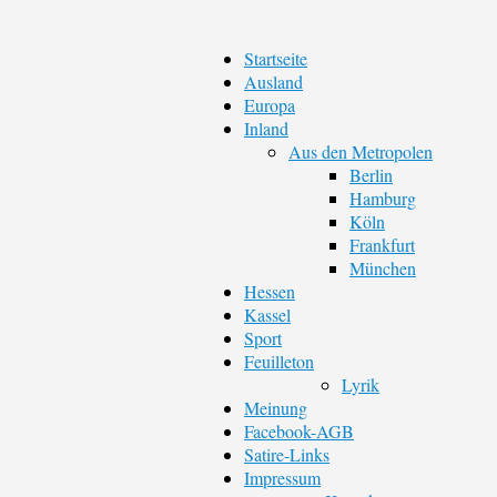
Startseite
Ausland
Europa
Inland
Aus den Metropolen
Berlin
Hamburg
Köln
Frankfurt
München
Hessen
Kassel
Sport
Feuilleton
Lyrik
Meinung
Facebook-AGB
Satire-Links
Impressum