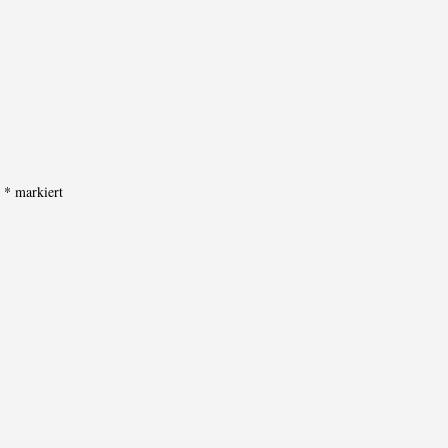
t
*
markiert