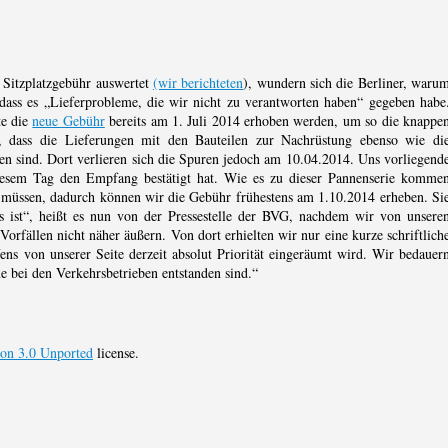
 Sitzplatzgebühr auswertet
(wir berichteten
), wundern sich die Berliner, waru
dass es „Lieferprobleme, die wir nicht zu verantworten haben“ gegeben habe
te die
neue Gebühr
bereits am 1. Juli 2014 erhoben werden, um so die knappe
s, dass die Lieferungen mit den Bauteilen zur Nachrüstung ebenso wie di
n sind. Dort verlieren sich die Spuren jedoch am 10.04.2014. Uns vorliegend
esem Tag den Empfang bestätigt hat. Wie es zu dieser Pannenserie komme
rn müssen, dadurch können wir die Gebühr frühestens am 1.10.2014 erheben. Si
los ist“, heißt es nun von der Pressestelle der BVG, nachdem wir von unsere
rfällen nicht näher äußern. Von dort erhielten wir nur eine kurze schriftlich
ens von unserer Seite derzeit absolut Priorität eingeräumt wird. Wir bedauer
e bei den Verkehrsbetrieben entstanden sind.“
ion 3.0 Unported
license.