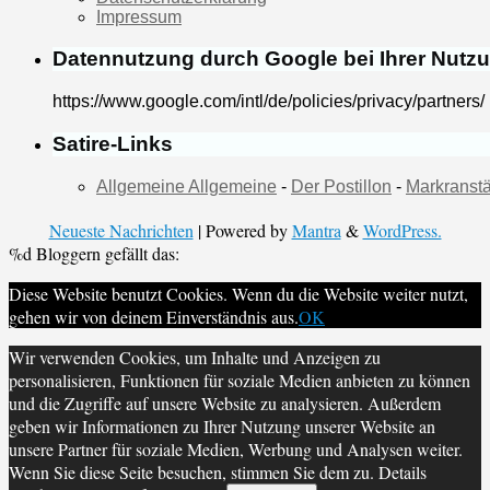
Impressum
Datennutzung durch Google bei Ihrer Nutz
https://www.google.com/intl/de/policies/privacy/partners/
Satire-Links
Allgemeine Allgemeine
-
Der Postillon
-
Markranstä
Neueste Nachrichten
| Powered by
Mantra
&
WordPress.
%d
Bloggern gefällt das:
Diese Website benutzt Cookies. Wenn du die Website weiter nutzt,
gehen wir von deinem Einverständnis aus.
OK
Wir verwenden Cookies, um Inhalte und Anzeigen zu
personalisieren, Funktionen für soziale Medien anbieten zu können
und die Zugriffe auf unsere Website zu analysieren. Außerdem
geben wir Informationen zu Ihrer Nutzung unserer Website an
unsere Partner für soziale Medien, Werbung und Analysen weiter.
Wenn Sie diese Seite besuchen, stimmen Sie dem zu. Details