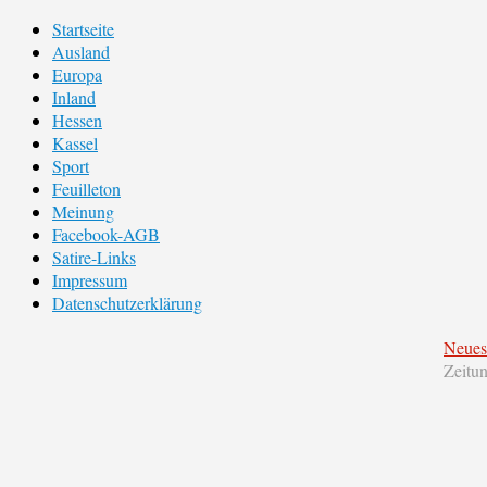
Startseite
Ausland
Europa
Inland
Hessen
Kassel
Sport
Feuilleton
Meinung
Facebook-AGB
Satire-Links
Impressum
Datenschutzerklärung
Neues
Zeitu