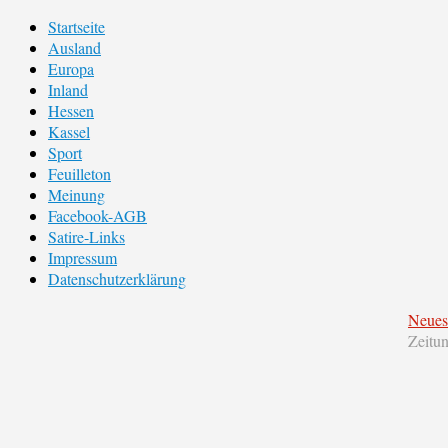
Startseite
Ausland
Europa
Inland
Hessen
Kassel
Sport
Feuilleton
Meinung
Facebook-AGB
Satire-Links
Impressum
Datenschutzerklärung
Neues
Zeitu