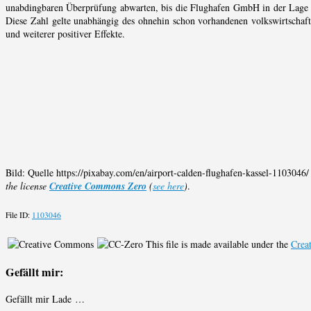
unabdingbaren Überprüfung abwarten, bis die Flughafen GmbH in der Lage i
Diese Zahl gelte unabhängig des ohnehin schon vorhandenen volkswirtschaf
und weiterer positiver Effekte.
Bild: Quelle https://pixabay.com/en/airport-calden-flughafen-kassel-110
the license
Creative Commons Zero
(
see here
)
.
File ID:
1103046
This file is made available under the
Crea
Gefällt mir:
Gefällt mir
Lade …