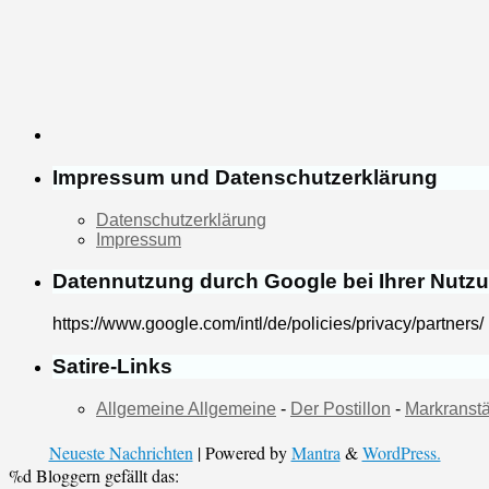
Impressum und Datenschutzerklärung
Datenschutzerklärung
Impressum
Datennutzung durch Google bei Ihrer Nutz
https://www.google.com/intl/de/policies/privacy/partners/
Satire-Links
Allgemeine Allgemeine
-
Der Postillon
-
Markranstä
Neueste Nachrichten
| Powered by
Mantra
&
WordPress.
%d
Bloggern gefällt das: