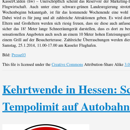
Kassel/Calden (hw) – Unerschöpflich scheint das Reservoir der Marketing
Flugwirtschaft. Auch unter einer schwarz-grünen Landesregierung stro
Wochenbeginn bekanntgab, ist für das kommende Wochenende eine wohl welt
Dabei wird es für jung und alt zahlreiche Attraktionen geben. Es wird do
Eltern und Großeltern werden sich riesig freuen, dass sie diese auch anfass
sicher das 18! Meter lange Schneeräumgerät darstellen, dass es dort zu be
sensationellen Angeboten auch noch an einem 10 Meter hohen Enteisungsgerät 
einem Grill auf der Besucherterasse. Zahlreiche Überraschungen werden dies
Samstag, 25.1.2014, 11.00-17.00 am Kasseler Flughafen.
Bild:
Presse03
This file is licensed under the
Creative Commons
Attribution-Share Alike
3.0
Kehrtwende in Hessen: S
Tempolimit auf Autobahn