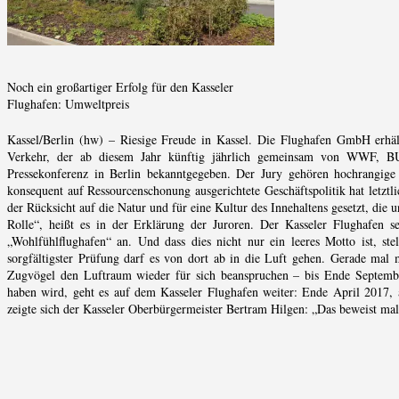
Noch ein großartiger Erfolg für den Kasseler
Flughafen: Umweltpreis
Kassel/Berlin (hw) – Riesige Freude in Kassel. Die Flughafen GmbH erhält 
Verkehr, der ab diesem Jahr künftig jährlich gemeinsam von WWF, 
Pressekonferenz in Berlin bekanntgegeben. Der Jury gehören hochrangige V
konsequent auf Ressourcenschonung ausgerichtete Geschäftspolitik hat letzt
der Rücksicht auf die Natur und für eine Kultur des Innehaltens gesetzt, die 
Rolle“, heißt es in der Erklärung der Juroren. Der Kasseler Flughafen se
„Wohlfühlflughafen“ an. Und dass dies nicht nur ein leeres Motto ist, st
sorgfältigster Prüfung darf es von dort ab in die Luft gehen. Gerade mal
Zugvögel den Luftraum wieder für sich beanspruchen – bis Ende September
haben wird, geht es auf dem Kasseler Flughafen weiter: Ende April 2017, a
zeigte sich der Kasseler Oberbürgermeister Bertram Hilgen: „Das beweist mal