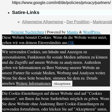
https://www.google.com/intl/de/policies/privacy/partners/
Satire-Links
Allgemeine Allgemeine
-
Der Postillon
-
Markranstä
Neueste Nachrichten
| Powered by
Mantra
&
WordPress.
Diese Website benutzt Cookies. Wenn du die Website weiter nutzt,
gehen wir von deinem Einverständnis aus.
OK
Wir verwenden Cookies, um Inhalte und Anzeigen zu
personalisieren, Funktionen für soziale Medien anbieten zu können
und die Zugriffe auf unsere Website zu analysieren. Außerdem
geben wir Informationen zu Ihrer Nutzung unserer Website an
unsere Partner für soziale Medien, Werbung und Analysen weiter.
Wenn Sie diese Seite besuchen, stimmen Sie dem zu. Details
ansehen
Weitere Informationen
Akzeptieren
Die Cookie-Einstellungen auf dieser Website sind auf "Cookies
zulassen", um Ihnen das beste Surferlebnis möglich zu geben. Wenn
Sie diese Website ohne Änderung Ihrer Cookie-Einstellungen zu
verwenden fortzufahren, oder klicken Sie auf "Akzeptieren" unten,