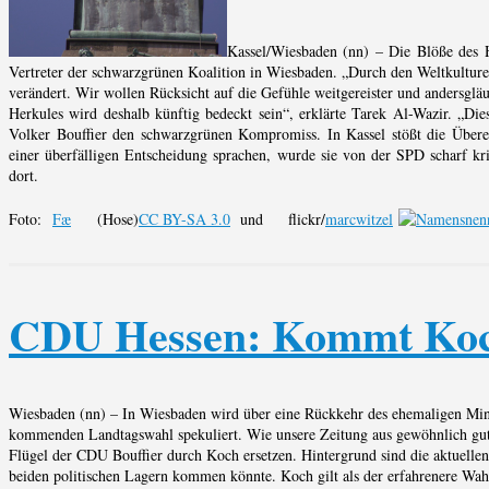
Kassel/Wiesbaden (nn) – Die Blöße des H
Vertreter der schwarzgrünen Koalition in Wiesbaden. „Durch den Weltkulture
verändert. Wir wollen Rücksicht auf die Gefühle weitgereister und andersgl
Herkules wird deshalb künftig bedeckt sein“, erklärte Tarek Al-Wazir. „Dies
Volker Bouffier den schwarzgrünen Kompromiss. In Kassel stößt die Über
einer überfälligen Entscheidung sprachen, wurde sie von der SPD scharf krit
dort.
Foto:
Fæ
(Hose)
CC BY-SA 3.0
und flickr/
marcwitzel
CDU Hessen: Kommt Koc
Wiesbaden (nn) – In Wiesbaden wird über eine Rückkehr des ehemaligen Minis
kommenden Landtagswahl spekuliert. Wie unsere Zeitung aus gewöhnlich gut unt
Flügel der CDU Bouffier durch Koch ersetzen. Hintergrund sind die aktuel
beiden politischen Lagern kommen könnte. Koch gilt als der erfahrenere Wah