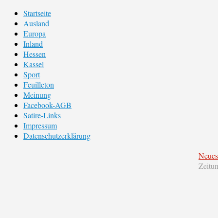
Startseite
Ausland
Europa
Inland
Hessen
Kassel
Sport
Feuilleton
Meinung
Facebook-AGB
Satire-Links
Impressum
Datenschutzerklärung
Neues
Zeitu