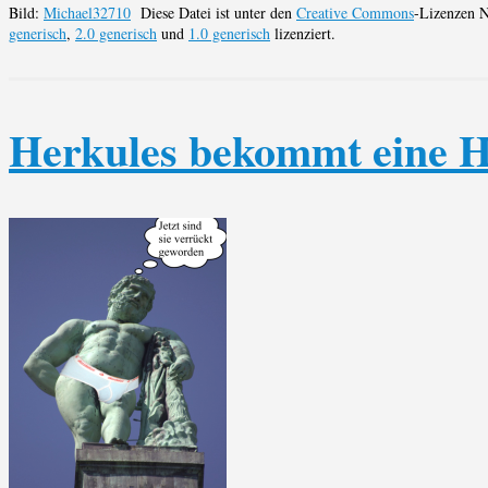
Bild:
Michael32710
Diese Datei ist unter den
Creative Commons
-Lizenzen 
generisch
,
2.0 generisch
und
1.0 generisch
lizenziert.
Herkules bekommt eine 