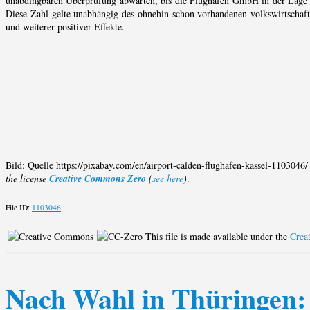
unabdingbaren Überprüfung abwarten, bis die Flughafen GmbH in der Lage i
Diese Zahl gelte unabhängig des ohnehin schon vorhandenen volkswirtschaf
und weiterer positiver Effekte.
Bild: Quelle https://pixabay.com/en/airport-calden-flughafen-kassel-110
the license
Creative Commons Zero
(
see here
)
.
File ID:
1103046
This file is made available under the
Crea
Nach Wahl in Thüringen: