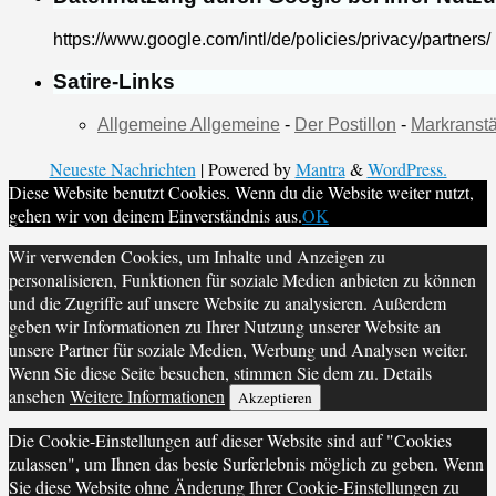
https://www.google.com/intl/de/policies/privacy/partners/
Satire-Links
Allgemeine Allgemeine
-
Der Postillon
-
Markranstä
Neueste Nachrichten
| Powered by
Mantra
&
WordPress.
Diese Website benutzt Cookies. Wenn du die Website weiter nutzt,
gehen wir von deinem Einverständnis aus.
OK
Wir verwenden Cookies, um Inhalte und Anzeigen zu
personalisieren, Funktionen für soziale Medien anbieten zu können
und die Zugriffe auf unsere Website zu analysieren. Außerdem
geben wir Informationen zu Ihrer Nutzung unserer Website an
unsere Partner für soziale Medien, Werbung und Analysen weiter.
Wenn Sie diese Seite besuchen, stimmen Sie dem zu. Details
ansehen
Weitere Informationen
Akzeptieren
Die Cookie-Einstellungen auf dieser Website sind auf "Cookies
zulassen", um Ihnen das beste Surferlebnis möglich zu geben. Wenn
Sie diese Website ohne Änderung Ihrer Cookie-Einstellungen zu