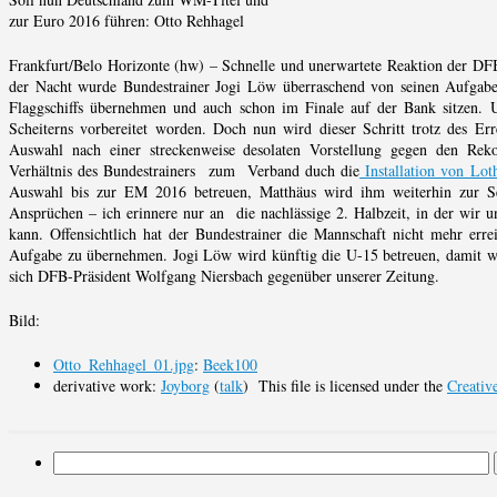
zur Euro 2016 führen: Otto Rehhagel
Frankfurt/Belo Horizonte (hw) – Schnelle und unerwartete Reaktion der DF
der Nacht wurde Bundestrainer Jogi Löw überraschend von seinen Aufgabe
Flaggschiffs übernehmen und auch schon im Finale auf der Bank sitzen. Ur
Scheiterns vorbereitet worden. Doch nun wird dieser Schritt trotz des Er
Auswahl nach einer streckenweise desolaten Vorstellung gegen den Reko
Verhältnis des Bundestrainers zum Verband duch die
Installation von Lot
Auswahl bis zur EM 2016 betreuen, Matthäus wird ihm weiterhin zur Sei
Ansprüchen – ich erinnere nur an die nachlässige 2. Halbzeit, in der wir u
kann. Offensichtlich hat der Bundestrainer die Mannschaft nicht mehr errei
Aufgabe zu übernehmen. Jogi Löw wird künftig die U-15 betreuen, damit wi
sich DFB-Präsident Wolfgang Niersbach gegenüber unserer Zeitung.
Bild:
Otto_Rehhagel_01.jpg
:
Beek100
derivative work:
Joyborg
(
talk
) This file is licensed under the
Creati