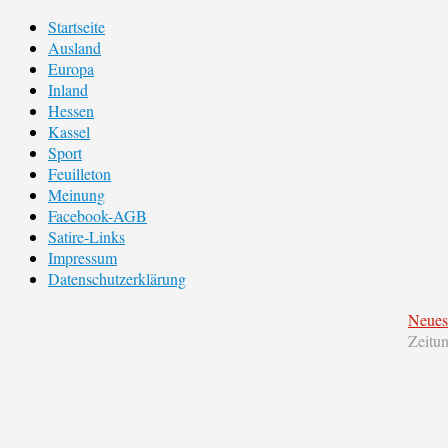
Startseite
Ausland
Europa
Inland
Hessen
Kassel
Sport
Feuilleton
Meinung
Facebook-AGB
Satire-Links
Impressum
Datenschutzerklärung
Neues
Zeitu