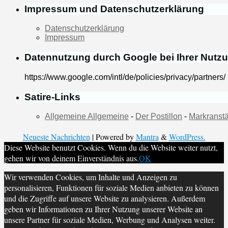
Impressum und Datenschutzerklärung
Datenschutzerklärung
Impressum
Datennutzung durch Google bei Ihrer Nutz
https://www.google.com/intl/de/policies/privacy/partners/
Satire-Links
Allgemeine Allgemeine
-
Der Postillon
-
Markranstä
Neueste Nachrichten
| Powered by
Mantra
&
WordPress.
Diese Website benutzt Cookies. Wenn du die Website weiter nutzt,
gehen wir von deinem Einverständnis aus.
OK
Wir verwenden Cookies, um Inhalte und Anzeigen zu
personalisieren, Funktionen für soziale Medien anbieten zu können
und die Zugriffe auf unsere Website zu analysieren. Außerdem
geben wir Informationen zu Ihrer Nutzung unserer Website an
unsere Partner für soziale Medien, Werbung und Analysen weiter.