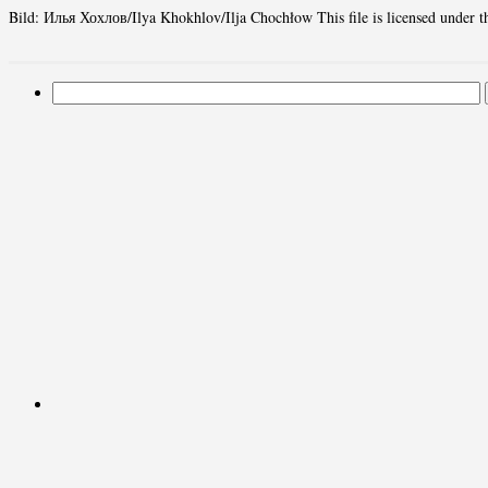
Bild: Илья Хохлов/Ilya Khokhlov/Ilja Chochłow This file is licensed under 