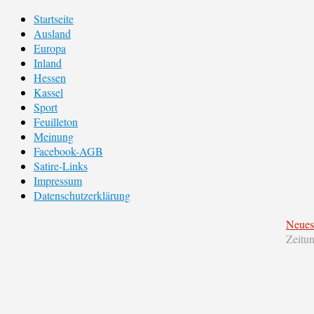
Startseite
Ausland
Europa
Inland
Hessen
Kassel
Sport
Feuilleton
Meinung
Facebook-AGB
Satire-Links
Impressum
Datenschutzerklärung
Neues
Zeitu