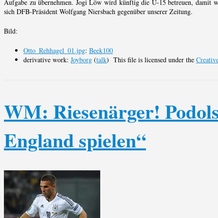
Aufgabe zu übernehmen. Jogi Löw wird künftig die U-15 betreuen, damit wi
sich DFB-Präsident Wolfgang Niersbach gegenüber unserer Zeitung.
Bild:
Otto_Rehhagel_01.jpg
:
Beek100
derivative work:
Joyborg
(
talk
) This file is licensed under the
Creati
WM: Riesenärger! Podolsk
England spielen“