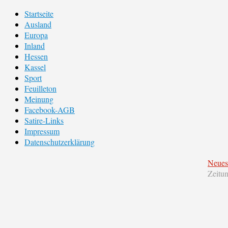
Startseite
Ausland
Europa
Inland
Hessen
Kassel
Sport
Feuilleton
Meinung
Facebook-AGB
Satire-Links
Impressum
Datenschutzerklärung
Neues
Zeitu