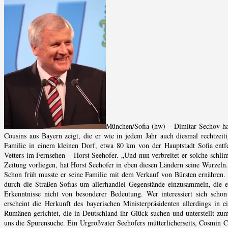
München/Sofia (hw) – Dimitar Sechov hat
Cousins aus Bayern zeigt, die er wie in jedem Jahr auch diesmal rechtzeiti
Familie in einem kleinen Dorf, etwa 80 km von der Hauptstadt Sofia entfe
Vetters im Fernsehen – Horst Seehofer. „Und nun verbreitet er solche schl
Zeitung vorliegen, hat Horst Seehofer in eben diesen Ländern seine Wurzeln.
Schon früh musste er seine Familie mit dem Verkauf von Bürsten ernähren.
durch die Straßen Sofias um allerhandlei Gegenstände einzusammeln, die 
Erkenntnisse nicht von besonderer Bedeutung. Wer interessiert sich sch
erscheint die Herkunft des bayerischen Ministerpräsidenten allerdings in 
Rumänen gerichtet, die in Deutschland ihr Glück suchen und unterstellt zu
uns die Spurensuche. Ein Urgroßvater Seehofers mütterlicherseits, Cosmin C