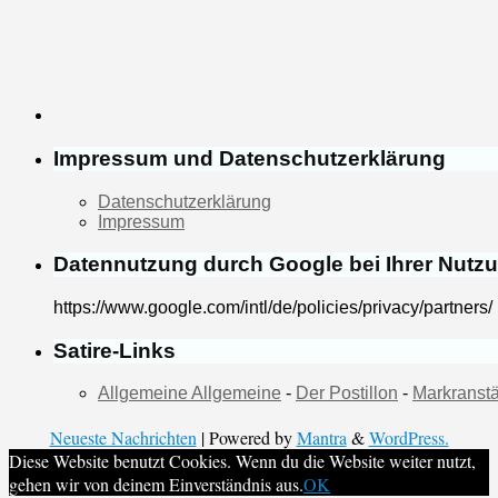
Impressum und Datenschutzerklärung
Datenschutzerklärung
Impressum
Datennutzung durch Google bei Ihrer Nutz
https://www.google.com/intl/de/policies/privacy/partners/
Satire-Links
Allgemeine Allgemeine
-
Der Postillon
-
Markranstä
Neueste Nachrichten
| Powered by
Mantra
&
WordPress.
Diese Website benutzt Cookies. Wenn du die Website weiter nutzt,
gehen wir von deinem Einverständnis aus.
OK