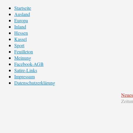
Startseite
Ausland
Europa
Inland
Hessen
Kassel
Sport
Feuilleton
Meinung
Facebook-AGB
Satire-Links
Impressum
Datenschutzerklärung
Neues
Zeitu