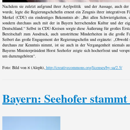
Nachdem sie zuletzt aufgrund ihrer Asylpolitik und der Aussage, auch der 
wurde, legte die Regierungschchefin erneut ein Zeugnis ihrer integrativen
Merkel (CDU) ein eindeutiges Bekenntnis ab: „Bei allen Schwierigkeiten, 
sondern durchaus auch mit der in Bayern herrschenden Kultur und der ei
Deutschland.“ Selbst in CDU-Kreisen sorgte diese Äußerung für großes Ersta
Bereitschaft zum Ausdruck, auch umstrittene Minderheiten in die große Fam
Seibert das große Engagement der Regierungschefin und ergänzte: „Obwohl s
durchaus zur Kenntnis nimmt, ist sie auch in der Vergangenheit niemals au
Bayerns Ministerpräsident Horst Seehofer zeigte sich hocherfreut und versp
um dazuzugehören“.
Foto: Bild von א (Aleph),
http://creativecommons.org/licenses/by-sa/2.5/
Bayern: Seehofer stammt 