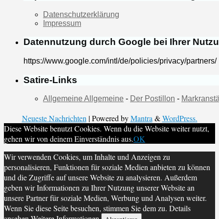
Datenschutzerklärung
Impressum
Datennutzung durch Google bei Ihrer Nutz
https://www.google.com/intl/de/policies/privacy/partners/
Satire-Links
Allgemeine Allgemeine
-
Der Postillon
-
Markranstä
Neueste Nachrichten
| Powered by
Mantra
&
WordPress.
Diese Website benutzt Cookies. Wenn du die Website weiter nutzt,
gehen wir von deinem Einverständnis aus.
OK
Wir verwenden Cookies, um Inhalte und Anzeigen zu
personalisieren, Funktionen für soziale Medien anbieten zu können
und die Zugriffe auf unsere Website zu analysieren. Außerdem
geben wir Informationen zu Ihrer Nutzung unserer Website an
unsere Partner für soziale Medien, Werbung und Analysen weiter.
Wenn Sie diese Seite besuchen, stimmen Sie dem zu. Details
ansehen
Weitere Informationen