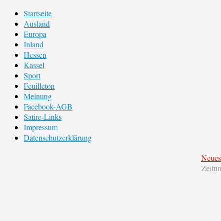
Startseite
Ausland
Europa
Inland
Hessen
Kassel
Sport
Feuilleton
Meinung
Facebook-AGB
Satire-Links
Impressum
Datenschutzerklärung
Neues
Zeitu