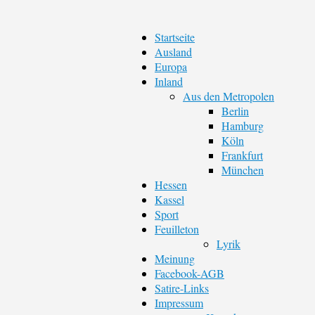
Startseite
Ausland
Europa
Inland
Aus den Metropolen
Berlin
Hamburg
Köln
Frankfurt
München
Hessen
Kassel
Sport
Feuilleton
Lyrik
Meinung
Facebook-AGB
Satire-Links
Impressum