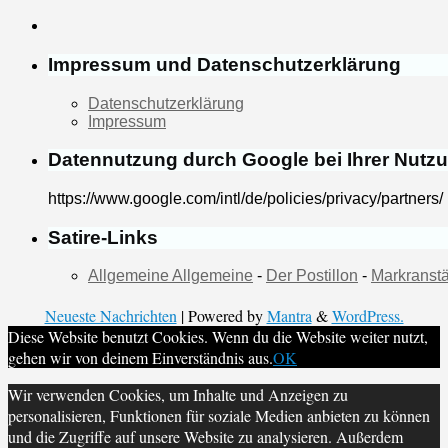
Impressum und Datenschutzerklärung
Datenschutzerklärung
Impressum
Datennutzung durch Google bei Ihrer Nutz
https://www.google.com/intl/de/policies/privacy/partners/
Satire-Links
Allgemeine Allgemeine
-
Der Postillon
-
Markranstä
Neueste Nachrichten
| Powered by
Mantra
&
WordPress.
Diese Website benutzt Cookies. Wenn du die Website weiter nutzt,
gehen wir von deinem Einverständnis aus.
OK
Wir verwenden Cookies, um Inhalte und Anzeigen zu
personalisieren, Funktionen für soziale Medien anbieten zu können
und die Zugriffe auf unsere Website zu analysieren. Außerdem