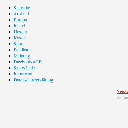
Startseite
Ausland
Europa
Inland
Hessen
Kassel
Sport
Feuilleton
Meinung
Facebook-AGB
Satire-Links
Impressum
Datenschutzerklärung
Neues
Zeitu