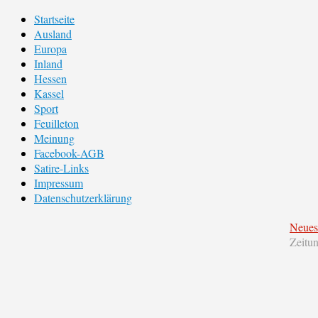
Startseite
Ausland
Europa
Inland
Hessen
Kassel
Sport
Feuilleton
Meinung
Facebook-AGB
Satire-Links
Impressum
Datenschutzerklärung
Neues
Zeitu