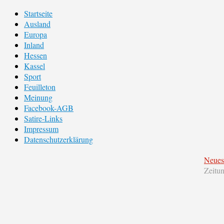
Startseite
Ausland
Europa
Inland
Hessen
Kassel
Sport
Feuilleton
Meinung
Facebook-AGB
Satire-Links
Impressum
Datenschutzerklärung
Neues
Zeitu