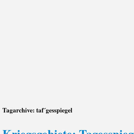
Tagarchive:
taf´gesspiegel
Kriegsgebiete: Tagesspie