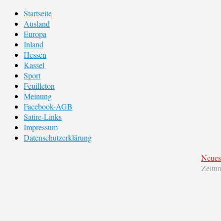
Startseite
Ausland
Europa
Inland
Hessen
Kassel
Sport
Feuilleton
Meinung
Facebook-AGB
Satire-Links
Impressum
Datenschutzerklärung
Neues
Zeitu