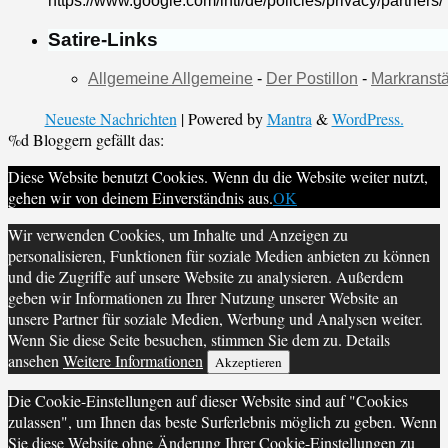
https://www.google.com/intl/de/policies/privacy/partners/
Satire-Links
Allgemeine Allgemeine
-
Der Postillon
-
Markranstä
Neueste Nachrichten
| Powered by
Mantra
&
WordPress.
%d
Bloggern gefällt das:
Diese Website benutzt Cookies. Wenn du die Website weiter nutzt,
gehen wir von deinem Einverständnis aus.
OK
Wir verwenden Cookies, um Inhalte und Anzeigen zu
personalisieren, Funktionen für soziale Medien anbieten zu können
und die Zugriffe auf unsere Website zu analysieren. Außerdem
geben wir Informationen zu Ihrer Nutzung unserer Website an
unsere Partner für soziale Medien, Werbung und Analysen weiter.
Wenn Sie diese Seite besuchen, stimmen Sie dem zu. Details
ansehen
Weitere Informationen
Akzeptieren
Die Cookie-Einstellungen auf dieser Website sind auf "Cookies
zulassen", um Ihnen das beste Surferlebnis möglich zu geben. Wenn
Sie diese Website ohne Änderung Ihrer Cookie-Einstellungen zu