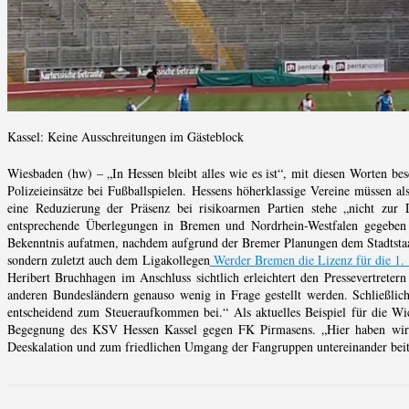
Kassel: Keine Ausschreitungen im Gästeblock
Wiesbaden (hw) – „In Hessen bleibt alles wie es ist“, mit diesen Worten be
Polizeieinsätze bei Fußballspielen. Hessens höherklassige Vereine müssen al
eine Reduzierung der Präsenz bei risikoarmen Partien stehe „nicht zur
entsprechende Überlegungen in Bremen und Nordrhein-Westfalen gegeben h
Bekenntnis aufatmen, nachdem aufgrund der Bremer Planungen dem Stadtstaat
sondern zuletzt auch dem Ligakollegen
Werder Bremen die Lizenz für die 1. 
Heribert Bruchhagen im Anschluss sichtlich erleichtert den Pressevertretern 
anderen Bundesländern genauso wenig in Frage gestellt werden. Schließlich 
entscheidend zum Steueraufkommen bei.“ Als aktuelles Beispiel für die Wich
Begegnung des KSV Hessen Kassel gegen FK Pirmasens. „Hier haben wir w
Deeskalation und zum friedlichen Umgang der Fangruppen untereinander beit