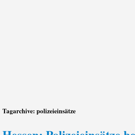
Tagarchive:
polizeieinsätze
Hessen: Polizeieinsätze b