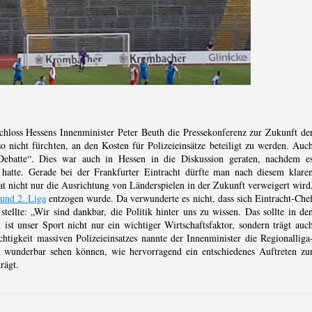
schloss Hessens Innenminister Peter Beuth die Pressekonferenz zur Zukunft de
so nicht fürchten, an den Kosten für Polizeieinsätze beteiligt zu werden. Auc
 Debatte“. Dies war auch in Hessen in die Diskussion geraten, nachdem e
atte. Gerade bei der Frankfurter Eintracht dürfte man nach diesem klare
 nicht nur die Ausrichtung von Länderspielen in der Zukunft verweigert wird
und 2. Liga
entzogen wurde. Da verwunderte es nicht, dass sich Eintracht-Che
stellte: „Wir sind dankbar, die Politik hinter uns zu wissen. Das sollte in de
ist unser Sport nicht nur ein wichtiger Wirtschaftsfaktor, sondern trägt auc
tigkeit massiven Polizeieinsatzes nannte der Innenminister die Regionalliga
underbar sehen können, wie hervorragend ein entschiedenes Auftreten zu
rägt.