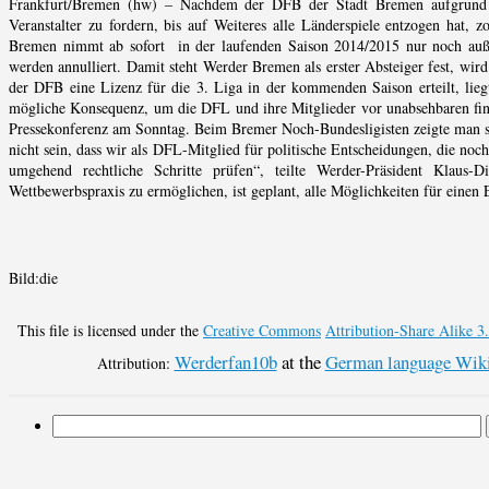
Frankfurt/Bremen (hw) – Nachdem der DFB der Stadt Bremen aufgrund des
Veranstalter zu fordern, bis auf Weiteres alle Länderspiele entzogen hat
Bremen nimmt ab sofort in der laufenden Saison 2014/2015 nur noch außer
werden annulliert. Damit steht Werder Bremen als erster Absteiger fest, wir
der DFB eine Lizenz für die 3. Liga in der kommenden Saison erteilt, liegt
mögliche Konsequenz, um die DFL und ihre Mitglieder vor unabsehbaren fina
Pressekonferenz am Sonntag. Beim Bremer Noch-Bundesligisten zeigte man sic
nicht sein, dass wir als DFL-Mitglied für politische Entscheidungen, die noch
umgehend rechtliche Schritte prüfen“, teilte Werder-Präsident Klaus
Wettbewerbspraxis zu ermöglichen, ist geplant, alle Möglichkeiten für einen 
Bild:die
This file is licensed under the
Creative Commons
Attribution-Share Alike 3
Werderfan10b
at the
German language Wiki
Attribution: