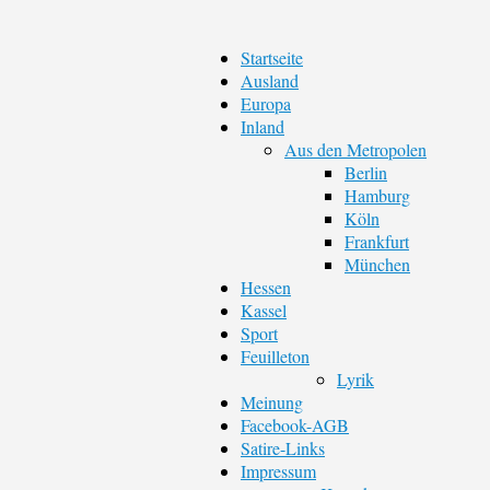
Startseite
Ausland
Europa
Inland
Aus den Metropolen
Berlin
Hamburg
Köln
Frankfurt
München
Hessen
Kassel
Sport
Feuilleton
Lyrik
Meinung
Facebook-AGB
Satire-Links
Impressum