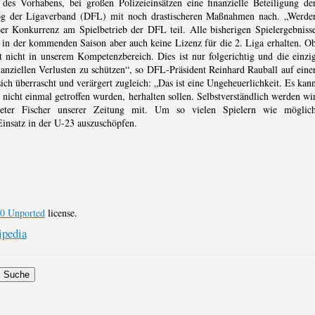
 Vorhabens, bei großen Polizeieinsätzen eine finanzielle Beteiligung de
, zog der Ligaverband (DFL) mit noch drastischeren Maßnahmen nach. „Werde
 Konkurrenz am Spielbetrieb der DFL teil. Alle bisherigen Spielergebniss
d in der kommenden Saison aber auch keine Lizenz für die 2. Liga erhalten. O
 nicht in unserem Kompetenzbereich. Dies ist nur folgerichtig und die einzi
nziellen Verlusten zu schützen“, so DFL-Präsident Reinhard Rauball auf eine
h überrascht und verärgert zugleich: „Das ist eine Ungeheuerlichkeit. Es kan
 nicht einmal getroffen wurden, herhalten sollen. Selbstverständlich werden wi
-Dieter Fischer unserer Zeitung mit. Um so vielen Spielern wie möglic
Einsatz in der U-23 auszuschöpfen.
.0 Unported
license.
pedia