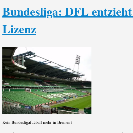
Bundesliga: DFL entzieh
Lizenz
Kein Bundesligafußball mehr in Bremen?